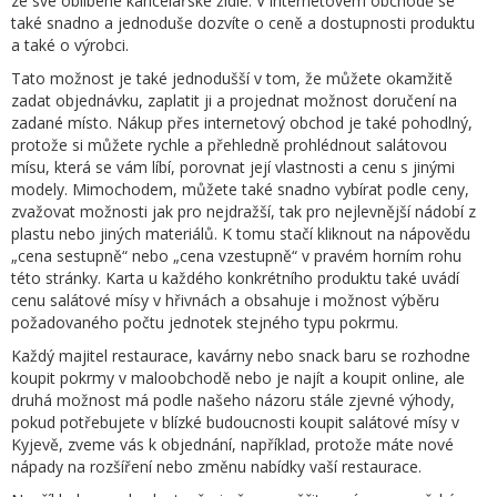
ze své oblíbené kancelářské židle. V internetovém obchodě se
také snadno a jednoduše dozvíte o ceně a dostupnosti produktu
a také o výrobci.
Tato možnost je také jednodušší v tom, že můžete okamžitě
zadat objednávku, zaplatit ji a projednat možnost doručení na
zadané místo. Nákup přes internetový obchod je také pohodlný,
protože si můžete rychle a přehledně prohlédnout salátovou
mísu, která se vám líbí, porovnat její vlastnosti a cenu s jinými
modely. Mimochodem, můžete také snadno vybírat podle ceny,
zvažovat možnosti jak pro nejdražší, tak pro nejlevnější nádobí z
plastu nebo jiných materiálů. K tomu stačí kliknout na nápovědu
„cena sestupně“ nebo „cena vzestupně“ v pravém horním rohu
této stránky. Karta u každého konkrétního produktu také uvádí
cenu salátové mísy v hřivnách a obsahuje i možnost výběru
požadovaného počtu jednotek stejného typu pokrmu.
Každý majitel restaurace, kavárny nebo snack baru se rozhodne
koupit pokrmy v maloobchodě nebo je najít a koupit online, ale
druhá možnost má podle našeho názoru stále zjevné výhody,
pokud potřebujete v blízké budoucnosti koupit salátové mísy v
Kyjevě, zveme vás k objednání, například, protože máte nové
nápady na rozšíření nebo změnu nabídky vaší restaurace.