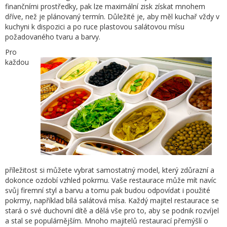
finančními prostředky, pak lze maximální zisk získat mnohem
dříve, než je plánovaný termín. Důležité je, aby měl kuchař vždy v
kuchyni k dispozici a po ruce plastovou salátovou mísu
požadovaného tvaru a barvy.
Pro
každou
příležitost si můžete vybrat samostatný model, který zdůrazní a
dokonce ozdobí vzhled pokrmu. Vaše restaurace může mít navíc
svůj firemní styl a barvu a tomu pak budou odpovídat i použité
pokrmy, například bílá salátová mísa. Každý majitel restaurace se
stará o své duchovní dítě a dělá vše pro to, aby se podnik rozvíjel
a stal se populárnějším. Mnoho majitelů restaurací přemýšlí o