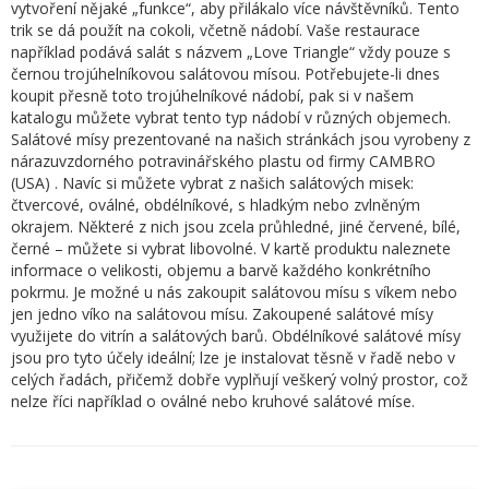
vytvoření nějaké „funkce“, aby přilákalo více návštěvníků. Tento
trik se dá použít na cokoli, včetně nádobí. Vaše restaurace
například podává salát s názvem „Love Triangle“ vždy pouze s
černou trojúhelníkovou salátovou mísou. Potřebujete-li dnes
koupit přesně toto trojúhelníkové nádobí, pak si v našem
katalogu můžete vybrat tento typ nádobí v různých objemech.
Salátové mísy prezentované na našich stránkách jsou vyrobeny z
nárazuvzdorného potravinářského plastu od firmy CAMBRO
(USA) . Navíc si můžete vybrat z našich salátových misek:
čtvercové, oválné, obdélníkové, s hladkým nebo zvlněným
okrajem. Některé z nich jsou zcela průhledné, jiné červené, bílé,
černé – můžete si vybrat libovolné. V kartě produktu naleznete
informace o velikosti, objemu a barvě každého konkrétního
pokrmu. Je možné u nás zakoupit salátovou mísu s víkem nebo
jen jedno víko na salátovou mísu. Zakoupené salátové mísy
využijete do vitrín a salátových barů. Obdélníkové salátové mísy
jsou pro tyto účely ideální; lze je instalovat těsně v řadě nebo v
celých řadách, přičemž dobře vyplňují veškerý volný prostor, což
nelze říci například o oválné nebo kruhové salátové míse.