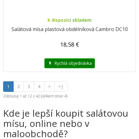
K dispozici skladem
Salátová mísa plastová obdélníková Cambro DC10
18,58 €
Rychlá objednávka
1
2
3
4
>
>|
Zobrazuji 1 až 12 z 42 (celkem stran 4)
Kde je lepší koupit salátovou
mísu, online nebo v
maloobchodě?