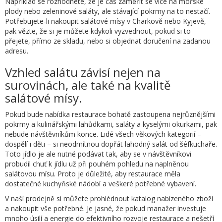
Například se rozhodnete, že je čas zaměřit se více na mořské
plody nebo zeleninové saláty, ale stávající pokrmy na to nestačí.
Potřebujete-li nakoupit salátové mísy v Charkově nebo Kyjevě,
pak vězte, že si je můžete kdykoli vyzvednout, pokud si to
přejete, přímo ze skladu, nebo si objednat doručení na zadanou
adresu.
Vzhled salátu závisí nejen na
surovinách, ale také na kvalitě
salátové mísy.
Pokud bude nabídka restaurace bohatě zastoupena nejrůznějšími
pokrmy a kulinářskými lahůdkami, saláty a kyselými okurkami, pak
nebude návštěvníkům konce. Lidé všech věkových kategorií –
dospělí i děti – si neodmítnou dopřát lahodný salát od šéfkuchaře.
Toto jídlo je ale nutné podávat tak, aby se v návštěvníkovi
probudil chuť k jídlu už při pouhém pohledu na naplněnou
salátovou mísu. Proto je důležité, aby restaurace měla
dostatečné kuchyňské nádobí a veškeré potřebné vybavení.
V naší prodejně si můžete prohlédnout katalog nabízeného zboží
a nakoupit vše potřebné. Je jasné, že pokud manažer investuje
mnoho úsilí a energie do efektivního rozvoje restaurace a nešetří