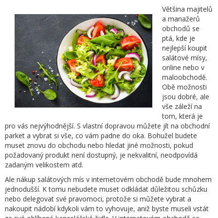
Většina majitelů
a manažerů
obchodů se
ptá, kde je
nejlepší koupit
salátové mísy,
online nebo v
maloobchodě.
Obě možnosti
jsou dobré, ale
vše záleží na
tom, která je
pro vás nejvýhodnější. S vlastní dopravou můžete jít na obchodní
parket a vybrat si vše, co vám padne do oka. Bohužel budete
muset znovu do obchodu nebo hledat jiné možnosti, pokud
požadovaný produkt není dostupný, je nekvalitní, neodpovídá
zadaným velikostem atd.
Ale nákup salátových mís v internetovém obchodě bude mnohem
jednodušší. K tomu nebudete muset odkládat důležitou schůzku
nebo delegovat své pravomoci, protože si můžete vybrat a
nakoupit nádobí kdykoli vám to vyhovuje, aniž byste museli vstát