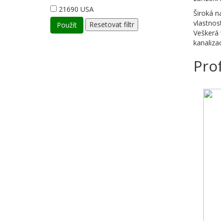
21690
USA
Široká n
vlastnos
Veškerá 
kanaliza
Pro