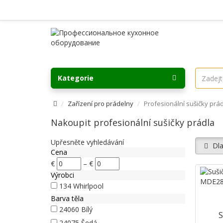
Kategorie
Zařízení pro prádelny
Profesionální sušičky prá
Nakoupit profesionální sušičky prádla
Upřesněte vyhledávání
Dla
Cena
€
–
€
Výrobci
134
Whirlpool
Barva těla
24060
Bílý
S
24075
Šedá