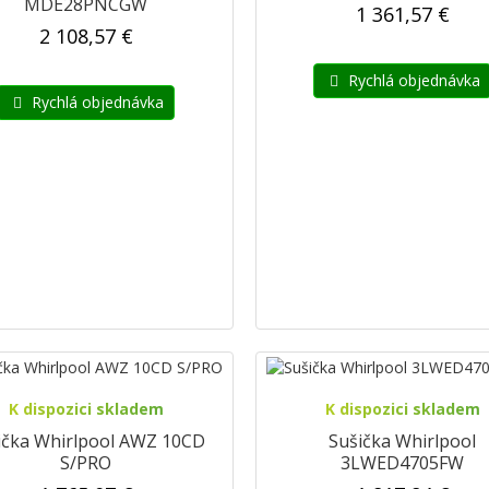
MDE28PNCGW
1 361,57 €
2 108,57 €
Rychlá objednávka
Rychlá objednávka
K dispozici skladem
K dispozici skladem
ička Whirlpool AWZ 10CD
Sušička Whirlpool
S/PRO
3LWED4705FW