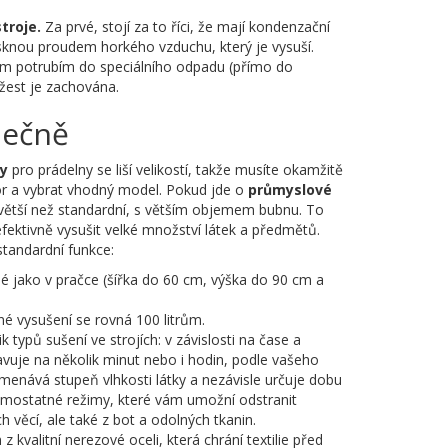
stroje.
Za prvé, stojí za to říci, že mají kondenzační
ysknou proudem horkého vzduchu, který je vysuší.
lním potrubím do speciálního odpadu (přímo do
ěžest je zachována.
lečně
ky
pro prádelny se liší velikostí, takže musíte okamžitě
tor a vybrat vhodný model. Pokud jde o
průmyslové
větší než standardní, s větším objemem bubnu. To
fektivně vysušit velké množství látek a předmětů.
standardní funkce:
 jako v pračce (šířka do 60 cm, výška do 90 cm a
é vysušení se rovná 100 litrům.
k typů sušení ve strojích: v závislosti na čase a
tavuje na několik minut nebo i hodin, podle vašeho
amenává stupeň vlhkosti látky a nezávisle určuje dobu
 samostatné režimy, které vám umožní odstranit
h věcí, ale také z bot a odolných tkanin.
 kvalitní nerezové oceli, která chrání textilie před