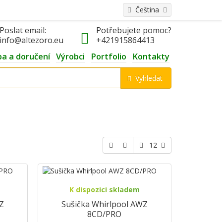
Čeština
Poslat email:
Potřebujete pomoc?
info@altezoro.eu
+421915864413
ba a doručení
Výrobci
Portfolio
Kontakty
Vyhledat
12
K dispozici skladem
Z
Sušička Whirlpool AWZ
8CD/PRO