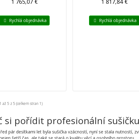
1 765,07 €
1 817,84 €
Rychlá objednávka
Rychlá objednávka
1 až 5 z 5 (celkem stran 1)
 si pořídit profesionální sušičk
 před pár desítkami let byla sušička vzácností, nyní se stala nutností, 
nejen šetří čas, ale také se stará o kvalitu věcí a osobního prostoru.