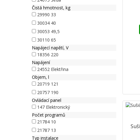
Čistá hmotnost, kg
29990
33
30034
40
30053
49,5
30110
65
Napájecí napětí, V
18356
220
Napájení
24552
Elektřina
Objem, l
20719
121
20757
190
Ovládací panel
147
Elektronický
Počet programů
21784
10
Suš
21787
13
Typ instalace