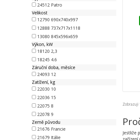
24512
Patro
Velikost
12790
690x740x997
12888
737x717x1118
13080
845x596x659
Výkon, kW
18120
2,3
18245
4.6
Záruční doba, měsíce
24093
12
Zatížení, kg
22030
10
22036
15
Zobrazuji 
22075
8
22078
9
Proč
Země původu
21676
Francie
Jestliže
21679
Itálie
zařízení 