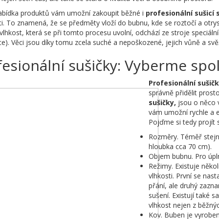
abídka produktů vám umožní zakoupit běžné i
profesionální sušicí 
ti. To znamená, že se předměty vloží do bubnu, kde se roztočí a otr
vlhkost, která se při tomto procesu uvolní, odchází ze stroje speciá
ce). Věci jsou díky tomu zcela suché a nepoškozené, jejich vůně a sv
fesionální sušičky: Vyberme spo
Profesionální sušič
správně přidělit pros
sušičky,
jsou o něco 
vám umožní rychle a e
Pojďme si tedy projít 
Rozměry. Téměř stejné
hloubka cca 70 cm).
Objem bubnu. Pro úpln
Režimy. Existuje několi
vlhkosti. První se nas
přání, ale druhý zazn
sušení. Existují také
vlhkost nejen z běžnýc
Kov. Buben je vyroben z