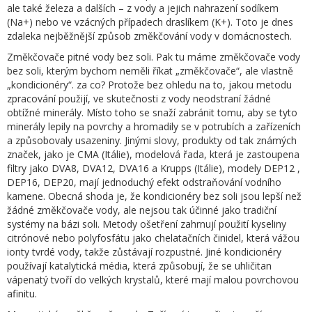
ale také železa a dalších – z vody a jejich nahrazení sodíkem
(Na+) nebo ve vzácných případech draslíkem (K+). Toto je dnes
zdaleka nejběžnější způsob změkčování vody v domácnostech.
Změkčovače pitné vody bez soli. Pak tu máme změkčovače vody
bez soli, kterým bychom neměli říkat „změkčovače“, ale vlastně
„kondicionéry“. za co? Protože bez ohledu na to, jakou metodu
zpracování použijí, ve skutečnosti z vody neodstraní žádné
obtížné minerály. Místo toho se snaží zabránit tomu, aby se tyto
minerály lepily na povrchy a hromadily se v potrubích a zařízeních
a způsobovaly usazeniny. Jinými slovy, produkty od tak známých
značek, jako je CMA (Itálie), modelová řada, která je zastoupena
filtry jako DVA8, DVA12, DVA16 a Krupps (Itálie), modely DEP12 ,
DEP16, DEP20, mají jednoduchý efekt odstraňování vodního
kamene. Obecná shoda je, že kondicionéry bez soli jsou lepší než
žádné změkčovače vody, ale nejsou tak účinné jako tradiční
systémy na bázi soli. Metody ošetření zahrnují použití kyseliny
citrónové nebo polyfosfátu jako chelatačních činidel, která vážou
ionty tvrdé vody, takže zůstávají rozpustné. Jiné kondicionéry
používají katalytická média, která způsobují, že se uhličitan
vápenatý tvoří do velkých krystalů, které mají malou povrchovou
afinitu.