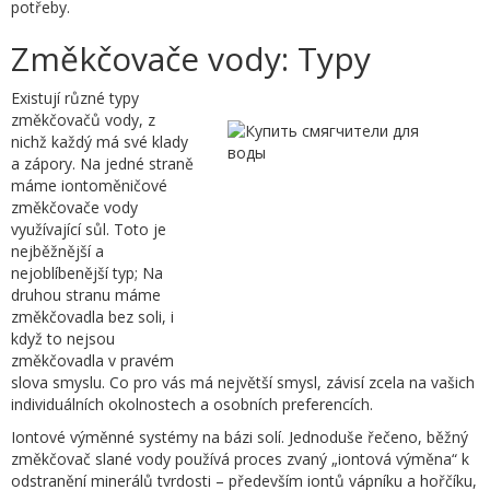
potřeby.
Změkčovače vody: Typy
Existují různé typy
změkčovačů vody, z
nichž každý má své klady
a zápory. Na jedné straně
máme iontoměničové
změkčovače vody
využívající sůl. Toto je
nejběžnější a
nejoblíbenější typ; Na
druhou stranu máme
změkčovadla bez soli, i
když to nejsou
změkčovadla v pravém
slova smyslu. Co pro vás má největší smysl, závisí zcela na vašich
individuálních okolnostech a osobních preferencích.
Iontové výměnné systémy na bázi solí. Jednoduše řečeno, běžný
změkčovač slané vody používá proces zvaný „iontová výměna“ k
odstranění minerálů tvrdosti – především iontů vápníku a hořčíku,