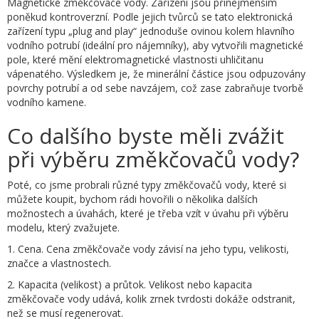
Magnetické změkčovače vody. Zařízení jsou přinejmenším
poněkud kontroverzní. Podle jejich tvůrců se tato elektronická
zařízení typu „plug and play“ jednoduše ovinou kolem hlavního
vodního potrubí (ideální pro nájemníky), aby vytvořili magnetické
pole, které mění elektromagnetické vlastnosti uhličitanu
vápenatého. Výsledkem je, že minerální částice jsou odpuzovány
povrchy potrubí a od sebe navzájem, což zase zabraňuje tvorbě
vodního kamene.
Co dalšího byste měli zvážit
při výběru změkčovačů vody?
Poté, co jsme probrali různé typy změkčovačů vody, které si
můžete koupit, bychom rádi hovořili o několika dalších
možnostech a úvahách, které je třeba vzít v úvahu při výběru
modelu, který zvažujete.
1. Cena. Cena změkčovače vody závisí na jeho typu, velikosti,
značce a vlastnostech.
2. Kapacita (velikost) a průtok. Velikost nebo kapacita
změkčovače vody udává, kolik zrnek tvrdosti dokáže odstranit,
než se musí regenerovat.