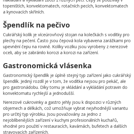
topeništích, konvektomatech, rotačních pecích, konvektomatech
a kynovacích skříních.
Špendlík na pečivo
Cukrářský kolík je víceúrovňový stojan na kolečkách s vodítky pro
plechy na pečení. Často jsou čepová kola vybavena zarážkami pro
upevnění čepu na rovině. Kolíky vozíku jsou vyrobeny z nerezové
oceli, aby se zabránilo korozi a korozi na zařízení.
Gastronomická vlásenka
Gastronomický špendlík je úplně stejný typ zařízení jako cukrářský
špendlík. Jediný rozdíl je v tom, že vodítka nejsou pro pekáč, ale
pro gastronádobu. Díky tomu je vkládání a vykládání potravin do
konvektomatu rychlejší a jednodušší.
Nerezové cukrovinky a gastro jehly jsou k dispozici v různých
objemech a délkách, což umožňuje vybrat nejvhodnější variantu
pro určitý typ výrobku. Jsou považovány za jedno z
nejoblíbenějších zařízení v kuchyni profesionálních kuchařů,
vhodné pro použití v restauracích, kavárnách, bufetech a dalších
stravovacích zařízeních.