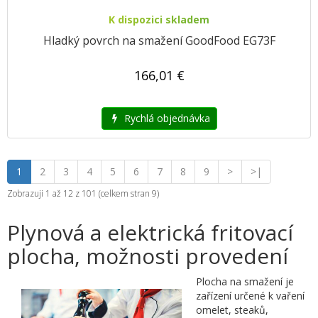
K dispozici skladem
Hladký povrch na smažení GoodFood EG73F
166,01 €
Rychlá objednávka
1
2
3
4
5
6
7
8
9
>
>|
Zobrazuji 1 až 12 z 101 (celkem stran 9)
Plynová a elektrická fritovací
plocha, možnosti provedení
Plocha na smažení je
zařízení určené k vaření
omelet, steaků,