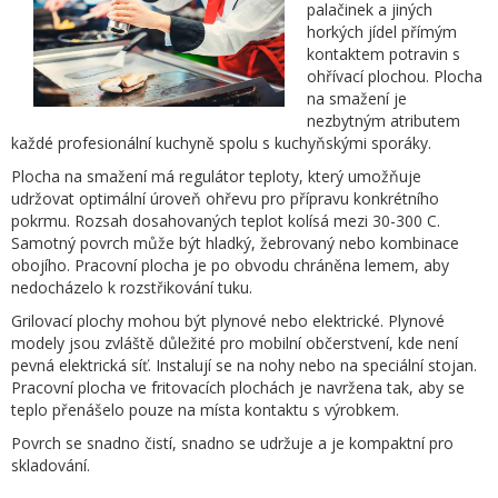
palačinek a jiných
horkých jídel přímým
kontaktem potravin s
ohřívací plochou. Plocha
na smažení je
nezbytným atributem
každé profesionální kuchyně spolu s kuchyňskými sporáky.
Plocha na smažení má regulátor teploty, který umožňuje
udržovat optimální úroveň ohřevu pro přípravu konkrétního
pokrmu. Rozsah dosahovaných teplot kolísá mezi 30-300 C.
Samotný povrch může být hladký, žebrovaný nebo kombinace
obojího. Pracovní plocha je po obvodu chráněna lemem, aby
nedocházelo k rozstřikování tuku.
Grilovací plochy mohou být plynové nebo elektrické. Plynové
modely jsou zvláště důležité pro mobilní občerstvení, kde není
pevná elektrická síť. Instalují se na nohy nebo na speciální stojan.
Pracovní plocha ve fritovacích plochách je navržena tak, aby se
teplo přenášelo pouze na místa kontaktu s výrobkem.
Povrch se snadno čistí, snadno se udržuje a je kompaktní pro
skladování.