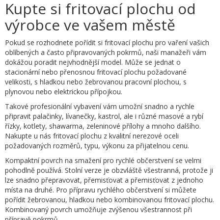
Kupte si fritovací plochu od
výrobce ve vašem městě
Pokud se rozhodnete pořídit si fritovací plochu pro vaření vašich
oblíbených a často připravovaných pokrmů, naši manažeři vám
dokážou poradit nejvhodnější model. Může se jednat o
stacionární nebo přenosnou fritovací plochu požadované
velikosti, s hladkou nebo žebrovanou pracovní plochou, s
plynovou nebo elektrickou přípojkou.
Takové profesionální vybavení vám umožní snadno a rychle
připravit palačinky, lívanečky, kastrol, ale i různé masové a rybí
řízky, kotlety, shawarma, zeleninové přílohy a mnoho dalšího.
Nakupte u nás fritovací plochu z kvalitní nerezové oceli
požadovaných rozměrů, typu, výkonu za přijatelnou cenu.
Kompaktní povrch na smažení pro rychlé občerstvení se velmi
pohodlně používá. Stolní verze je obzvláště všestranná, protože ji
lze snadno přepravovat, přemisťovat a přemisťovat z jednoho
místa na druhé. Pro přípravu rychlého občerstvení si můžete
pořídit žebrovanou, hladkou nebo kombinovanou fritovací plochu.
Kombinovaný povrch umožňuje zvýšenou všestrannost při
přípravě pokrmů.