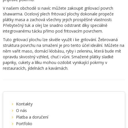
V našem obchodě si navíc můžete zakoupit grilovací povrch
shawarma. Ocelový plech fritovací plochy dokonale propeče
plátky masa a zachová všechny jejich prospěšné vlastnosti.
Přebytečný tuk a olej lze snadno odstranit díky speciálně
integrovanému tácku přímo pod fritovacím povrchem.
Tuto grilovací plochu lze skvěle využít i ke grilování. Žebrovaná
struktura povrchu na smažení je pro tento účel ideální. Můžete na
něm vařit maso, domácí klobásu, ryby i zeleninu, která bude mít
opravdu skvostný vzhled, chuť i vůni. Smažené plátky sladké
papriky, cukety a lilku mohou ozdobit vynikající pokrmy v
restauracích, jídelnách a kavárnách.
Kontakty
O nás
Platba a doručení
Portfolio