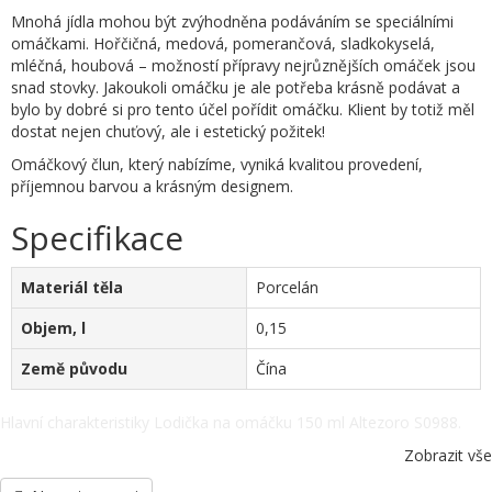
Mnohá jídla mohou být zvýhodněna podáváním se speciálními
omáčkami. Hořčičná, medová, pomerančová, sladkokyselá,
mléčná, houbová – možností přípravy nejrůznějších omáček jsou
snad stovky. Jakoukoli omáčku je ale potřeba krásně podávat a
bylo by dobré si pro tento účel pořídit omáčku. Klient by totiž měl
dostat nejen chuťový, ale i estetický požitek!
Omáčkový člun, který nabízíme, vyniká kvalitou provedení,
příjemnou barvou a krásným designem.
Specifikace
Materiál těla
Porcelán
Objem, l
0,15
Země původu
Čína
Hlavní charakteristiky Lodička na omáčku 150 ml Altezoro S0988.
Materiál těla - Porcelán, Objem, l - 0,15, Země původu - Čína, další
Zobrazit vše
specifikace po telefonu: +38(067) 5710158.