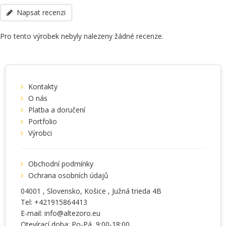
Země původu - Polsko, další specifikace po telefonu: +38(067)
Napsat recenzi
5710158.
Pro tento výrobek nebyly nalezeny žádné recenze.
Kontakty
O nás
Platba a doručení
Portfolio
Výrobci
Obchodní podmínky
Ochrana osobních údajů
04001
, Slovensko,
Košice
,
Južná trieda 4B
Tel:
+421915864413
E-mail:
info@altezoro.eu
Otevírací doba: Po-Pá, 9:00-18:00