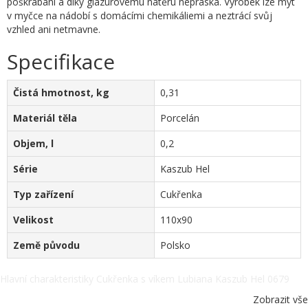
poškrábání a díky glazurovému nátěru nepraská. Výrobek lze mýt
v myčce na nádobí s domácími chemikáliemi a neztrácí svůj
vzhled ani netmavne.
Specifikace
Čistá hmotnost, kg
0,31
Materiál těla
Porcelán
Objem, l
0,2
Série
Kaszub Hel
Typ zařízení
Cukřenka
Velikost
110x90
Země původu
Polsko
Hlavní charakteristiky Cukřenka s víkem Lubiana Kaszub Hel 0679
(200 ml). Čistá hmotnost, kg - 0,31, Materiál těla - Porcelán, Objem, l
Zobrazit vše
- 0,2, Série - Kaszub Hel, Typ zařízení - Cukřenka, Velikost - 110x90,