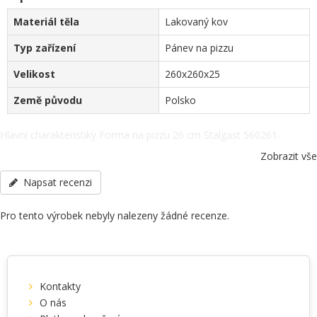
Materiál těla
Lakovaný kov
Typ zařízení
Pánev na pizzu
Velikost
260x260x25
Země původu
Polsko
Hlavní charakteristiky Forma na pizzu 26 cm Stalgast 560261.
Materiál těla - Lakovaný kov, Typ zařízení - Pánev na pizzu, Velikost -
Zobrazit vše
260x260x25, Země původu - Polsko, další specifikace po telefonu:
+38(067) 5710158.
Napsat recenzi
Pro tento výrobek nebyly nalezeny žádné recenze.
Kontakty
O nás