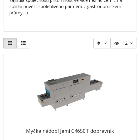
zajistila společnosti přítomnost ve více než 40 zemích a
solidní pověst spolehlivého partnera v gastronomickém
průmyslu.
12
Myčka nádobí Jemi C4650T dopravník