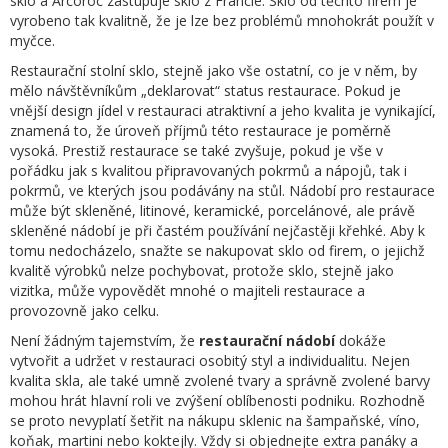
sklo a Arcoroc zastupuje sklo z Francie. Sklo od těchto firem je
vyrobeno tak kvalitně, že je lze bez problémů mnohokrát použít v
myčce.
Restaurační stolní sklo, stejně jako vše ostatní, co je v něm, by
mělo návštěvníkům „deklarovat“ status restaurace. Pokud je
vnější design jídel v restauraci atraktivní a jeho kvalita je vynikající,
znamená to, že úroveň příjmů této restaurace je poměrně
vysoká. Prestiž restaurace se také zvyšuje, pokud je vše v
pořádku jak s kvalitou připravovaných pokrmů a nápojů, tak i
pokrmů, ve kterých jsou podávány na stůl. Nádobí pro restaurace
může být skleněné, litinové, keramické, porcelánové, ale právě
skleněné nádobí je při častém používání nejčastěji křehké. Aby k
tomu nedocházelo, snažte se nakupovat sklo od firem, o jejichž
kvalitě výrobků nelze pochybovat, protože sklo, stejně jako
vizitka, může vypovědět mnohé o majiteli restaurace a
provozovně jako celku.
Není žádným tajemstvím, že
restaurační nádobí
dokáže
vytvořit a udržet v restauraci osobitý styl a individualitu. Nejen
kvalita skla, ale také umně zvolené tvary a správně zvolené barvy
mohou hrát hlavní roli ve zvýšení oblíbenosti podniku. Rozhodně
se proto nevyplatí šetřit na nákupu sklenic na šampaňské, víno,
koňak, martini nebo koktejly. Vždy si objednejte extra panáky a