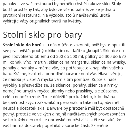
panáky – ve vaší restauraci by nemělo chybět takové sklo. Stoly
budiž prostřeny tak, aby bylo ze všeho patrné, že se jedná o
prvotřídní restauraci. Na výzdobu stolů návštěvníků určitě
vybírejte vázy originálních tvarů na květiny.
Stolní sklo pro bary
Stolní sklo do barů
si u nás můžete zakoupit, aniž byste opustili
své pracoviště, pouhým kliknutím na tlačítko „koupit“. Sklenice na
pivo libovolného objemu od 300 do 500 ml, půllitry od 300 do 670
ml, koňak, víno, martini, sklenice na margaritu, sklenice na whisky,
panáky a panáky – máme vše, co potřebujete k naplnění vašeho
baru. Krásné, kvalitní a pohodlné barware není vše. Hlavní věc je,
že nádobí je čisté! A myčka vám s tím pomůže. Kupte si naše
výrobky a přesvědčte se, že sklenice, poháry, sklenice a hrnky
nemají po umytí v myčce úlomky nebo praskliny, ale zůstanou
celé a nepoškozené. To je důležité pro každého, kdo dbá na
bezpečnost svých zákazníků a personálu a také na to, aby měl
neustále dostatek skla. Barware by přirozeně měl být dostatečně
pevný, protože ve velkých a hojně navštěvovaných provozovnách
se ho každý den rozbije obrovské množství. Ujistěte se také, že
váš bar má dostatek popelníků v kuřácké části. Skleněné