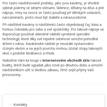
Pro často navštěvované podniky, jako jsou kavárny, je vhodné
vybírat pokrmy se silnými stěnami. Sklenice, džbány na džus a jiné
nápoje, mísy na ovoce se často používají při dětských oslavách,
narozeninách, proto musí být stabilní a nárazuvzdorné.
Při návštěvě kavárny si návštěvníci často objednávají čaj, kávu a
horkou čokoládu pro sebe a své společníky. Pro takové nápoje se
doporučuje používat skleněné nádobí vyrobené speciální
technologií, které díky své tepelné odolnosti umožní pohodlné
držení v rukou. Kavárenské nádobí je neustále vystavováno
různým vlivům a na jejich povrchu mohou zůstat stopy takových
vlivů v podobě škrábanců a třísek.
Nabízíme Vám ke koupi v
internetovém obchodě sklo
takové
kvality, které bude vypadat jako nové po dlouhou dobu a umožní
návštěvníkům užít si skvělou zábavu, čímž zvýší příjmy Vaší
provozovny.
Kontakty