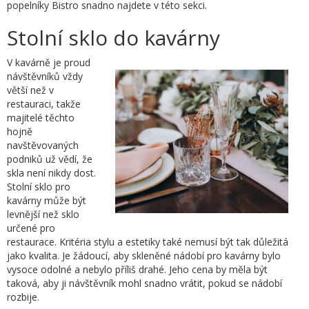
popelníky Bistro snadno najdete v této sekci.
Stolní sklo do kavárny
V kavárně je proud
návštěvníků vždy
větší než v
restauraci, takže
majitelé těchto
hojně
navštěvovaných
podniků už vědí, že
skla není nikdy dost.
Stolní sklo pro
kavárny může být
levnější než sklo
určené pro
restaurace. Kritéria stylu a estetiky také nemusí být tak důležitá
jako kvalita. Je žádoucí, aby skleněné nádobí pro kavárny bylo
vysoce odolné a nebylo příliš drahé. Jeho cena by měla být
taková, aby ji návštěvník mohl snadno vrátit, pokud se nádobí
rozbije.