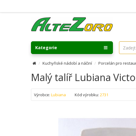
Kategorie
Kuchyňské nádobí a náčiní
Porcelán pro restau
Malý talíř Lubiana Vict
Výrobce:
Lubiana
Kód výrobku:
2731