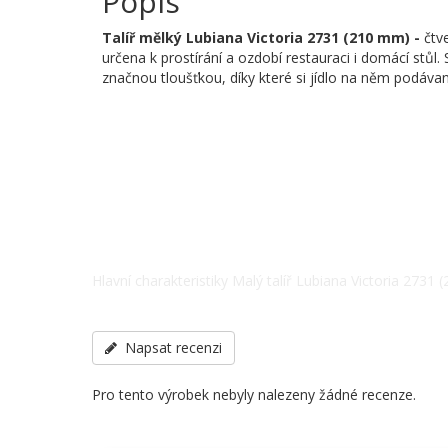
Popis
Talíř mělký
Lubiana Victoria 2731 (210 mm) -
čtve
určena k prostírání a ozdobí restauraci i domácí stůl. 
značnou tloušťkou, díky které si jídlo na něm podávan
Hlavní charakteristiky Malý talíř Lubiana Victoria 2731 (
Země původu - Polsko, další specifikace po telefonu: 
Napsat recenzi
Pro tento výrobek nebyly nalezeny žádné recenze.