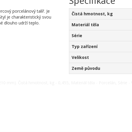
Specifikace
rcový porcelánový talíř. Je
Čistá hmotnost, kg
Styl je charakteristický svou
é dlouho udrží teplo.
Materiál těla
Série
Typ zařízení
Velikost
Země původu
210 mm). Čistá hmotnost, kg - 0,455, Materiál těla - Porcelán, Série - V
+38(067) 5710158.