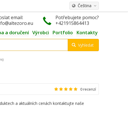
Čeština
oslat email:
Potřebujete pomoc?
nfo@altezoro.eu
+421915864413
ba a doručení
Výrobci
Portfolio
Kontakty
Vyhledat
mm)
0 recenzí
duktech a aktuálních cenách kontaktujte naše