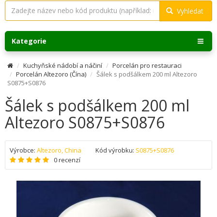
Vyhledat
Kategorie
Kuchyňské nádobí a náčiní
Porcelán pro restauraci
Porcelán Altezoro (Čína)
Šálek s podšálkem 200 ml Altezoro
S0875+S0876
Šálek s podšálkem 200 ml
Altezoro S0875+S0876
Výrobce:
Altezoro, China
Kód výrobku:
S0875+S0876
0 recenzí