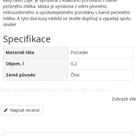
kávy nebo čaje. Je vyrobena z kvalitního porcelánu v barvě
pečeného mléka. Miska je vyrobena z velmi pevného,
otěruvzdorného a vysokoteplotního porcelánu v barvě pečeného
mléka. A tyto dva kusy nádobí se skvěle doplňují a vypadají spolu
skvěle!
Specifikace
Materiál těla
Porcelán
Objem, l
0,2
Země původu
Čína
Hlavní charakteristiky Šálek s podšálkem 200 ml Altezoro
S0875+S0876. Materiál těla - Porcelán, Objem, l - 0,2, Země původu
Zobrazit vše
- Čína, další specifikace po telefonu: +38(067) 5710158.
Napsat recenzi