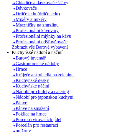
↳
Chladiče a dávkovače šťávy
↳
Dávkovače
↳
Drtiče ledu (drtiče ledu)
↳
Mixéry a mixéry
↳
Mrazničky na zmrzlinu
↳
Profesionální kávovary
↳
Profesionální mlýnky na kávu
↳
Profesionální odšťavňovače
Zobrazit vše Barové vybavení
Kuchyňské nádobí a náčiní
↳
Barový inventář
↳
Gastronomické nádoby
↳
Hrnce
↳
Kráječe a struhadla na zeleninu
↳
Kuchyňské desky
↳
Kuchyňské náčiní
↳
Nádobí pro bufety a catering
↳
Nádobí pro japonskou kuchyni
↳
Pánve
↳
Pánve na smažení
↳
Poklice na hrnce
↳
Porce servírovacích jídel
↳
Porcelán pro restauraci
↳
pražírny