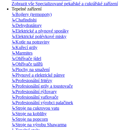
Zobrazit vše Specializované pekařské a cukrářské zařízení
Tepelné zařízení
↳
Bojlery (termopoty)
↳
Chafindishi
↳
Dehydratátory
↳
Elektrické a plynové sporáky
↳
Elektrické polévkové misky
↳
Kotle na potraviny
↳
Kuřecí grily
↳
Marmites
↳
Ohřívače jídel
↳
Ohřívače talířů
↳
Plochy na smažení
↳
Plynové a elektrické pánve
↳
Profesionální fritézy
↳
Profesionální grily a toustovače
↳
Profesionální rýžovary
↳
Profesionální vaflovače
↳
Profesionální výrobci palačinek
↳
Stroje na cukrovou vatu
↳
Stroje na koblihy
↳
Stroje na popcorn
↳
Stroje na výrobu Shawarma