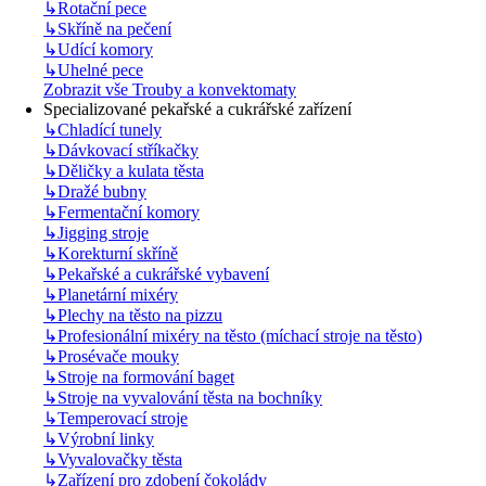
↳
Rotační pece
↳
Skříně na pečení
↳
Udící komory
↳
Uhelné pece
Zobrazit vše Trouby a konvektomaty
Specializované pekařské a cukrářské zařízení
↳
Chladící tunely
↳
Dávkovací stříkačky
↳
Děličky a kulata těsta
↳
Dražé bubny
↳
Fermentační komory
↳
Jigging stroje
↳
Korekturní skříně
↳
Pekařské a cukrářské vybavení
↳
Planetární mixéry
↳
Plechy na těsto na pizzu
↳
Profesionální mixéry na těsto (míchací stroje na těsto)
↳
Prosévače mouky
↳
Stroje na formování baget
↳
Stroje na vyvalování těsta na bochníky
↳
Temperovací stroje
↳
Výrobní linky
↳
Vyvalovačky těsta
↳
Zařízení pro zdobení čokolády