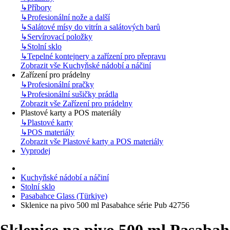
↳
Příbory
↳
Profesionální nože a další
↳
Salátové mísy do vitrín a salátových barů
↳
Servírovací položky
↳
Stolní sklo
↳
Tepelné kontejnery a zařízení pro přepravu
Zobrazit vše Kuchyňské nádobí a náčiní
Zařízení pro prádelny
↳
Profesionální pračky
↳
Profesionální sušičky prádla
Zobrazit vše Zařízení pro prádelny
Plastové karty a POS materiály
↳
Plastové karty
↳
POS materiály
Zobrazit vše Plastové karty a POS materiály
Vyprodej
Kuchyňské nádobí a náčiní
Stolní sklo
Pasabahce Glass (Türkiye)
Sklenice na pivo 500 ml Pasabahce série Pub 42756