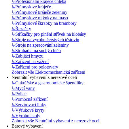
↳
Profesionální kráječe chleba
↳
Průmyslové kráječe
↳
Průmyslové kráječe zeleniny
↳
Průmyslové mlýnky na maso
↳
Průmyslové škrabky na brambory
↳
Řezačky
↳
Stříkačky pro plnění střívek na klobásy
↳
Stroje na výrobu čerstvých těstovin
↳
Stroje na zpracování zeleniny
↳
Struhadla na suchý chléb
↳
Zabijáci hmyzu
↳
Zařízení na vážení
↳
Zařízení pro polotovary
Zobrazit vše Elektromechanická zařízení
Neutrální vybavení z nerezové oceli
↳
Cukrářské a gastronomické špendlíky
↳
Mycí vany
↳
Police
↳
Pomocná zařízení
↳
Servírovací linky
↳
Výfukové kryty
↳
Výrobní stoly
Zobrazit vše Neutrální vybavení z nerezové oceli
Barové vybavení