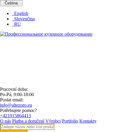
Čeština
English
Slovenčina
RU
Pracovní doba:
Po-Pá, 9:00-18:00
Poslat email:
info@altezoro.eu
Potřebujete pomoc?
+421915864413
O nás
Platba a doručení
Výrobci
Portfolio
Kontakty