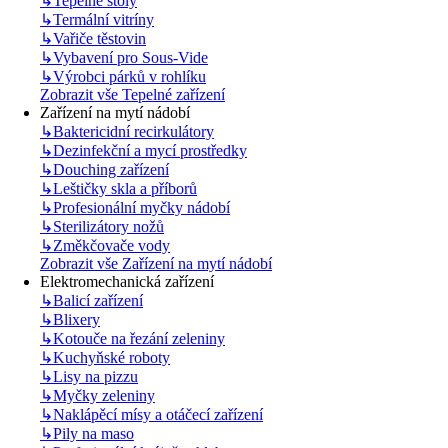
↳
Tepelné stoly
↳
Termální vitríny
↳
Vařiče těstovin
↳
Vybavení pro Sous-Vide
↳
Výrobci párků v rohlíku
Zobrazit vše Tepelné zařízení
Zařízení na mytí nádobí
↳
Baktericidní recirkulátory
↳
Dezinfekční a mycí prostředky
↳
Douching zařízení
↳
Leštičky skla a příborů
↳
Profesionální myčky nádobí
↳
Sterilizátory nožů
↳
Změkčovače vody
Zobrazit vše Zařízení na mytí nádobí
Elektromechanická zařízení
↳
Balicí zařízení
↳
Blixery
↳
Kotouče na řezání zeleniny
↳
Kuchyňské roboty
↳
Lisy na pizzu
↳
Myčky zeleniny
↳
Naklápěcí mísy a otáčecí zařízení
↳
Pily na maso