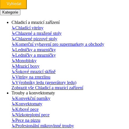
Vyhledat
Kategorie
Chladicí a mrazicí zařízení
↳
Chladící vitríny
↳
Chlazené a mražené stoly
↳
Chlazené pizzové stoly
↳
Komerční vybavení pro supermarkety a obchody
↳
Ledničky a mrazničky
↳
Ledničky a mrazničky
↳
Monobloky
↳
Mrazicí boxy
↳
Šokové mrazicí skříně
↳
Vitríny na zmrzlinu
↳
Výrobníky ledu (generátory ledu)
Zobrazit vše Chladicí a mrazicí zařízení
Trouby a konvektomaty
↳
Konvekční parníky
↳
Konvektomaty
↳
Krbové pece
↳
Nízkoteplotní pece
↳
Pece na pizzu
↳
Profesionální mikrovlnné trouby