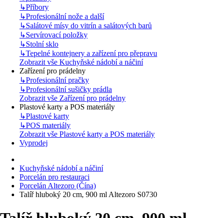
↳
Příbory
↳
Profesionální nože a další
↳
Salátové mísy do vitrín a salátových barů
↳
Servírovací položky
↳
Stolní sklo
↳
Tepelné kontejnery a zařízení pro přepravu
Zobrazit vše Kuchyňské nádobí a náčiní
Zařízení pro prádelny
↳
Profesionální pračky
↳
Profesionální sušičky prádla
Zobrazit vše Zařízení pro prádelny
Plastové karty a POS materiály
↳
Plastové karty
↳
POS materiály
Zobrazit vše Plastové karty a POS materiály
Vyprodej
Kuchyňské nádobí a náčiní
Porcelán pro restauraci
Porcelán Altezoro (Čína)
Talíř hluboký 20 cm, 900 ml Altezoro S0730