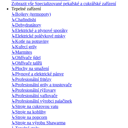
Zobrazit vše Specializované pekařské a cukrářské zařízení
Tepelné zařízení
↳
Bojlery (termopoty)
↳
Chafindishi
↳
Dehydratátory
↳
Elektrické a plynové sporáky
↳
Elektrické polévkové misky
↳
Kotle na potraviny
↳
Kuřecí grily
↳
Marmites
↳
Ohřívače jídel
↳
Ohřívače talířů
↳
Plochy na smažení
↳
Plynové a elektrické pánve
↳
Profesionální fritézy
↳
Profesionální grily a toustovače
↳
Profesionální rýžovary
↳
Profesionální vaflovače
↳
Profesionální výrobci palačinek
↳
Stroje na cukrovou vatu
↳
Stroje na koblihy
↳
Stroje na popcorn
↳
Stroje na výrobu Shawarma