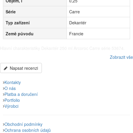
Objem, l
0,25
Série
Carre
Typ zařízení
Dekantér
Země původu
Francie
Hlavní charakteristiky Dekantér 250 ml Arcoroc Carre série 53674.
Materiál těla - Sklo, Objem, l - 0,25, Série - Carre, Typ zařízení -
Zobrazit vše
Dekantér, Země původu - Francie, další specifikace po telefonu:
+38(067) 5710158.
Napsat recenzi
Kontakty
O nás
Platba a doručení
Portfolio
Výrobci
Obchodní podmínky
Ochrana osobních údajů