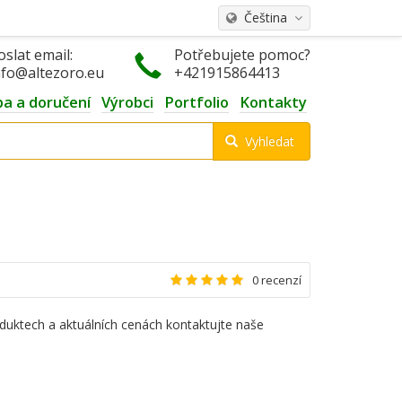
Čeština
oslat email:
Potřebujete pomoc?
nfo@altezoro.eu
+421915864413
ba a doručení
Výrobci
Portfolio
Kontakty
Vyhledat
0 recenzí
duktech a aktuálních cenách kontaktujte naše