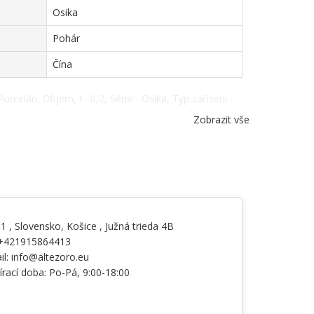
Osika
Pohár
Čína
orcelán, Objem, l - 0,2, Série - Osika, Typ zařízení -
Zobrazit vše
01
, Slovensko,
Košice
,
Južná trieda 4B
+421915864413
il:
info@altezoro.eu
írací doba: Po-Pá, 9:00-18:00