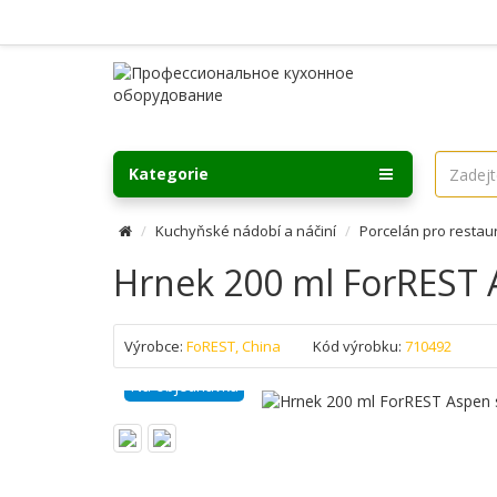
Kategorie
Kuchyňské nádobí a náčiní
Porcelán pro restau
Hrnek 200 ml ForREST 
Výrobce:
FoREST, China
Kód výrobku:
710492
Na objednávku