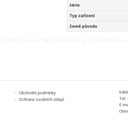
Série
Typ zařízení
Země původu
710492. Barva těla - Bílý, Čistá hmotnost, kg - 0,09, Materiál těla - P
onu: +38(067) 5710158.
040
Obchodní podmínky
Tel:
Ochrana osobních údajů
E-ma
Otev