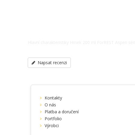
Hlavní charakteristiky Hrnek 200 ml ForREST Aspen série 
Pohár, Země původu - Čína, další specifikace po telef
Napsat recenzi
Kontakty
O nás
Platba a doručení
Portfolio
Výrobci