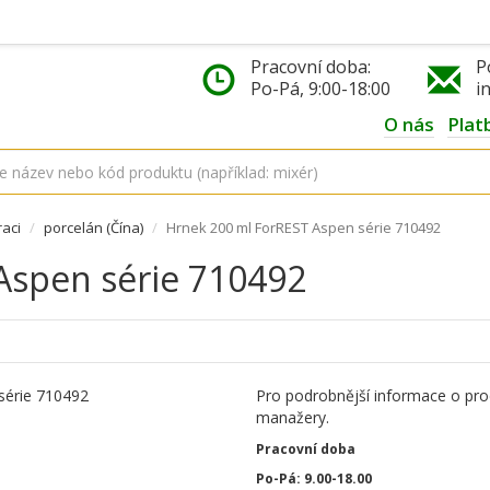
Pracovní doba:
P
Po-Pá, 9:00-18:00
i
O nás
Plat
raci
porcelán (Čína)
Hrnek 200 ml ForREST Aspen série 710492
Aspen série 710492
Pro podrobnější informace o pro
manažery.
Pracovní doba
Po-Pá: 9.00-18.00