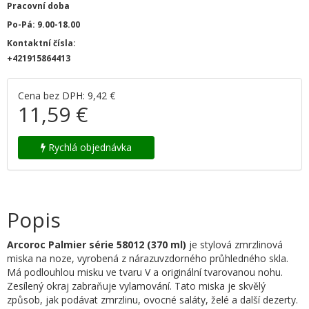
Pracovní doba
Po-Pá: 9.00-18.00
Kontaktní čísla:
+421915864413
Cena bez DPH: 9,42 €
11,59 €
Rychlá objednávka
Popis
Arcoroc Palmier série 58012 (370 ml)
je stylová zmrzlinová
miska na noze, vyrobená z nárazuvzdorného průhledného skla.
Má podlouhlou misku ve tvaru V a originální tvarovanou nohu.
Zesílený okraj zabraňuje vylamování. Tato miska je skvělý
způsob, jak podávat zmrzlinu, ovocné saláty, želé a další dezerty.