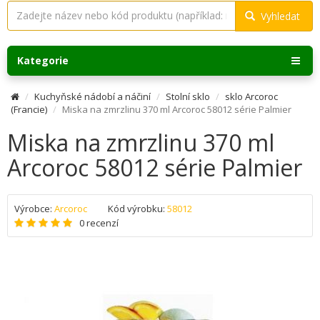
Vyhledat
Kategorie
Kuchyňské nádobí a náčiní
Stolní sklo
sklo Arcoroc
(Francie)
Miska na zmrzlinu 370 ml Arcoroc 58012 série Palmier
Miska na zmrzlinu 370 ml
Arcoroc 58012 série Palmier
Výrobce:
Arcoroc
Kód výrobku:
58012
0 recenzí