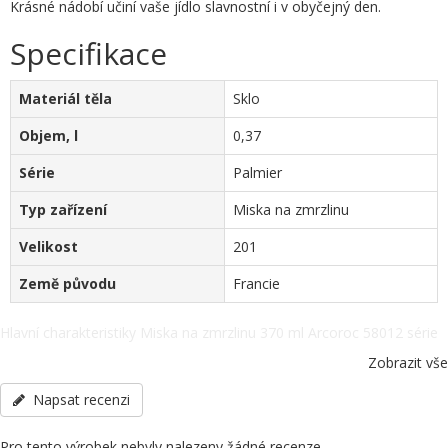
Krásné nádobí učiní vaše jídlo slavnostní i v obyčejný den.
Specifikace
Materiál těla
Sklo
Objem, l
0,37
Série
Palmier
Typ zařízení
Miska na zmrzlinu
Velikost
201
Země původu
Francie
Hlavní charakteristiky Miska na zmrzlinu 370 ml Arcoroc 58012 série
Palmier. Materiál těla - Sklo, Objem, l - 0,37, Série - Palmier, Typ
Zobrazit vše
zařízení - Miska na zmrzlinu, Velikost - 201, Země původu - Francie,
další specifikace po telefonu: +38(067) 5710158.
Napsat recenzi
Pro tento výrobek nebyly nalezeny žádné recenze.