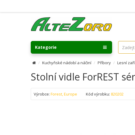
Kategorie
Kuchyňské nádobí a náčiní
Příbory
Lesní zař
Stolní vidle ForREST s
Výrobce:
Forest, Europe
Kód výrobku:
820202