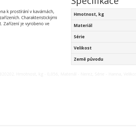
Specifikace
na k prostírání v kavárnách,
Hmotnost, kg
zařízeních. Charakteristickými
t. Zařízení je vyrobeno ve
Materiál
Série
Velikost
Země původu
 820202. Hmotnost, kg - 0,056, Materiál - Nerez, Série - Hanna, Velikos