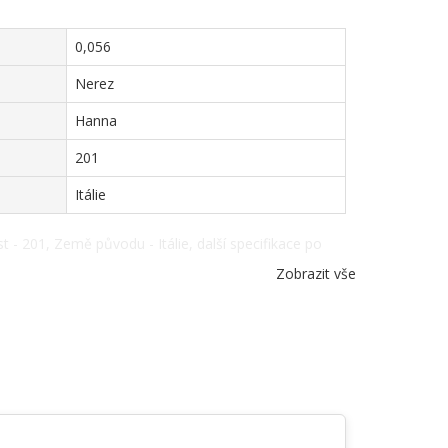
0,056
Nerez
Hanna
201
Itálie
t - 201, Země původu - Itálie, další specifikace po
Zobrazit vše