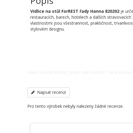
Popis
Vidlice na stůl ForREST řady Hanna
820202
je urče
restauracích, barech, hotelech a dalších stravovacích 
vlastnostmi jsou všestrannost, praktičnost, trvanlivos
stylovém designu.
Hlavní charakteristiky Stolní vidle ForREST série Hanna
telefonu: +38(067) 5710158.
Napsat recenzi
Pro tento výrobek nebyly nalezeny žádné recenze.