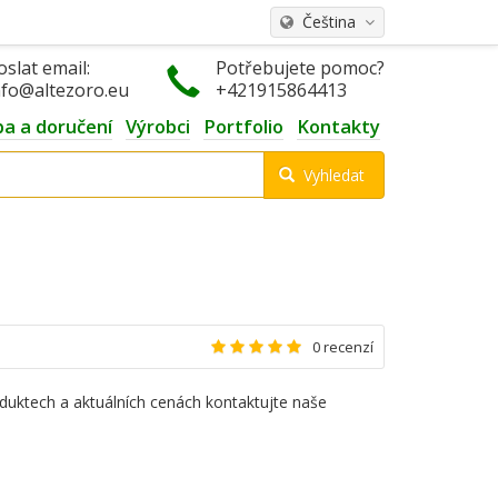
Čeština
oslat email:
Potřebujete pomoc?
nfo@altezoro.eu
+421915864413
ba a doručení
Výrobci
Portfolio
Kontakty
Vyhledat
0 recenzí
duktech a aktuálních cenách kontaktujte naše