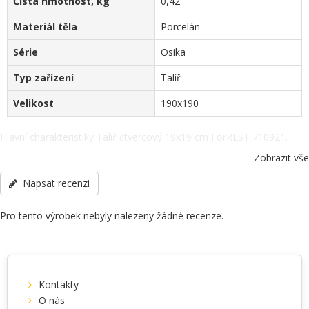
Čistá hmotnost, kg
0,42
Materiál těla
Porcelán
Série
Osika
Typ zařízení
Talíř
Velikost
190x190
Hlavní charakteristiky Talíř čtvercový 19x19 cm ForREST 710921.
Barva těla - Bílý, Čistá hmotnost, kg - 0,42, Materiál těla - Porcelán,
Zobrazit vše
Série - Osika, Typ zařízení - Talíř, Velikost - 190x190, další specifikace
po telefonu: +38(067) 5710158.
Napsat recenzi
Pro tento výrobek nebyly nalezeny žádné recenze.
Kontakty
O nás