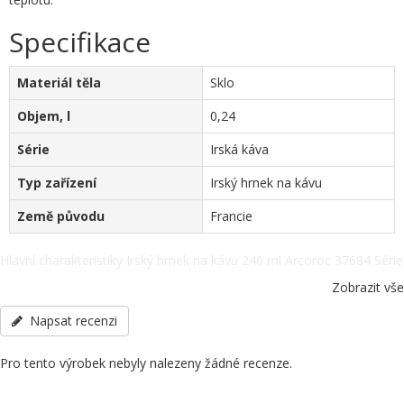
Specifikace
Materiál těla
Sklo
Objem, l
0,24
Série
Irská káva
Typ zařízení
Irský hrnek na kávu
Země původu
Francie
Hlavní charakteristiky Irský hrnek na kávu 240 ml Arcoroc 37684 Série
irské kávy. Materiál těla - Sklo, Objem, l - 0,24, Série - Irská káva, Typ
Zobrazit vše
zařízení - Irský hrnek na kávu, Země původu - Francie, další
specifikace po telefonu: +38(067) 5710158.
Napsat recenzi
Pro tento výrobek nebyly nalezeny žádné recenze.