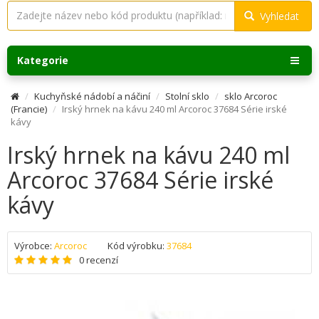
Vyhledat
Kategorie
Kuchyňské nádobí a náčiní
Stolní sklo
sklo Arcoroc
(Francie)
Irský hrnek na kávu 240 ml Arcoroc 37684 Série irské
kávy
Irský hrnek na kávu 240 ml
Arcoroc 37684 Série irské
kávy
Výrobce:
Arcoroc
Kód výrobku:
37684
0 recenzí