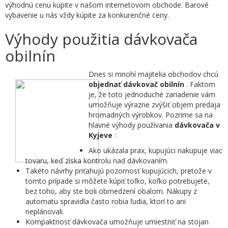
výhodnú cenu kúpite v našom internetovom obchode. Barové
vybavenie u nás vždy kúpite za konkurenčné ceny.
Výhody použitia dávkovača
obilnín
Dnes si mnohí majitelia obchodov chcú
objednať dávkovač obilnín
. Faktom
je, že toto jednoduché zariadenie vám
umožňuje výrazne zvýšiť objem predaja
hromadných výrobkov. Pozrime sa na
hlavné výhody používania
dávkovača v
Kyjeve
:
Ako ukázala prax, kupujúci nakupuje viac
tovaru, keď získa kontrolu nad dávkovaním.
Takéto návrhy priťahujú pozornosť kupujúcich, pretože v
tomto prípade si môžete kúpiť toľko, koľko potrebujete,
bez toho, aby ste boli obmedzení obalom. Nákupy z
automatu spravidla často robia ľudia, ktorí to ani
neplánovali.
Kompaktnosť dávkovača umožňuje umiestniť na stojan