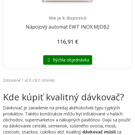
Nie je k dispozícii
Nápojový automat EWT INOX MJDB2
116,91 €
Rýchla objednávka
Zobrazené 1 až 8 z 8 (1 stránok)
Kde kúpiť kvalitný dávkovač?
Dávkovač je zariadenie na predaj akéhokoľvek typu sypkých
produktov. Takéto konštrukcie môžu byť inštalované v halách
obchodov, supermarketov a nákupných pavilónov. Dajú sa použiť
na dávkovanie cereálií, semienok, sušeného ovocia, müsli,
cestovín, snackov, cukríkov atď. Kvalitný
dávkovač müsli
za