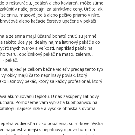
ide o reštauráciu, jedáleň alebo kaviareň, môže súrne
kúpiť v našej predajni za atraktívne ceny. Určite, ak
ť zeleninu, mäsové jedlá alebo pečivo priamo v rúre.
, bravčové alebo kačacie čerstvo upečené v pekáči
na a zelenina majú úžasnú bohatú chuť, sú jemné,
a takéto účely je ideálny najmä liatinový pekáč s čo
 rôznych tvarov a veľkostí, napríklad pekáč na
eho tvaru, obdĺžnikový pekáč na mäso, zeleninu,
 - pekáč.
na, aj keď je celkom bežné vidieť v predaji tento typ
é výrobky majú často nepriľnavý povlak, ktorý
o liatinový pekáč, ktorý sa každý profesionál, ktorý
.
áva akumulovanú teplotu. U nás zakúpený liatinový
kuchára. Pomôžeme vám vybrať a kúpiť panvicu na
atalógu nájdete nízke a vysoké ohniská s dvoma
tepelná vodivosť a riziko popálenia, sú rúrkové. Výška
ten najpriestrannejší s nepriľnavým povrchom má