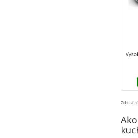
Vyso
Zobrazené 
Ako
kuc