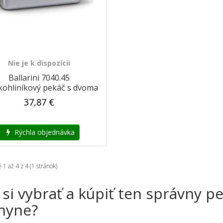
Nie je k dispozícii
Ballarini 7040.45
kohliníkový pekáč s dvoma
rukoväťami
37,87 €
Rýchla objednávka
1 až 4 z 4 (1 stránok)
 si vybrať a kúpiť ten správny p
hyne?