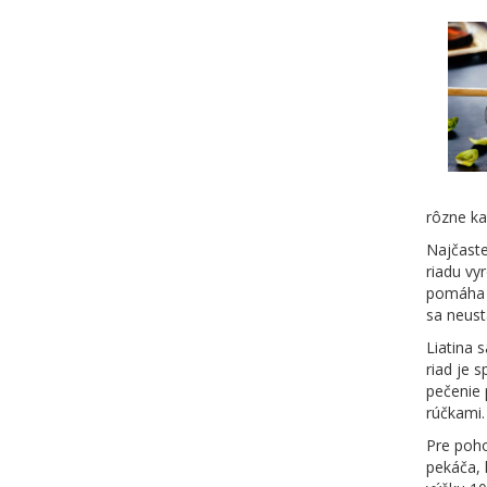
rôzne ka
Najčaste
riadu vy
pomáha z
sa neust
Liatina 
riad je 
pečenie 
rúčkami.
Pre poho
pekáča, 