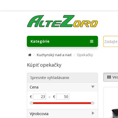
Kategórie
Kuchynský riad a riad
Opekačky
Kúpiť opekačky
Ved
Spresnite vyhľadávanie
Cena
€
–
€
Výrobcovia