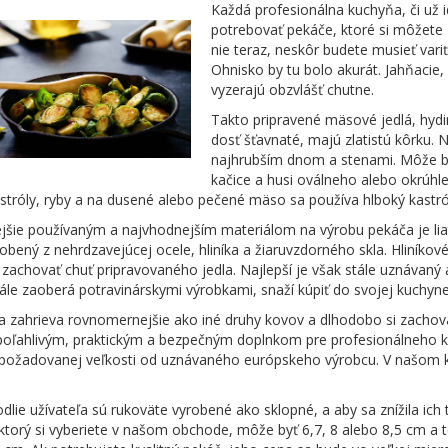
Každá profesionálna kuchyňa, či už 
potrebovať pekáče, ktoré si môžete za
nie teraz, neskôr budete musieť vari
Ohnisko by tu bolo akurát. Jahňacie
vyzerajú obzvlášť chutne.
Takto pripravené mäsové jedlá, hydi
dosť šťavnaté, majú zlatistú kôrku. N
najhrubším dnom a stenami. Môže byť
kačice a husi oválneho alebo okrúhl
stróly, ryby a na dusené alebo pečené mäso sa používa hlboký kastról
jšie používaným a najvhodnejším materiálom na výrobu pekáča je liati
robený z nehrdzavejúcej ocele, hliníka a žiaruvzdorného skla. Hliníkov
achovať chuť pripravovaného jedla. Najlepší je však stále uznávaný ak
ále zaoberá potravinárskymi výrobkami, snaží kúpiť do svojej kuchyne
sa zahrieva rovnomernejšie ako iné druhy kovov a dlhodobo si zachov
spoľahlivým, praktickým a bezpečným doplnkom pre profesionálneho 
požadovanej veľkosti od uznávaného európskeho výrobcu. V našom k
dlie užívateľa sú rukoväte vyrobené ako sklopné, a aby sa znížila ich 
ktorý si vyberiete v našom obchode, môže byť 6,7, 8 alebo 8,5 cm a 