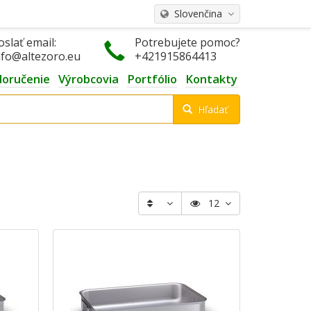
Slovenčina
oslať email:
Potrebujete pomoc?
nfo@altezoro.eu
+421915864413
doručenie
Výrobcovia
Portfólio
Kontakty
Hľadať
12