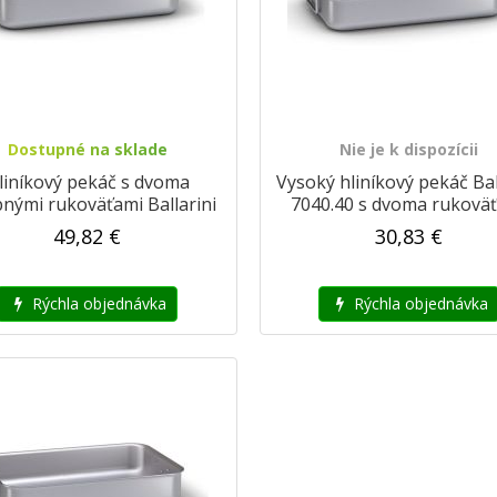
Dostupné na sklade
Nie je k dispozícii
liníkový pekáč s dvoma
Vysoký hliníkový pekáč Bal
pnými rukoväťami Ballarini
7040.40 s dvoma rukovä
2040.35
49,82 €
30,83 €
Rýchla objednávka
Rýchla objednávka