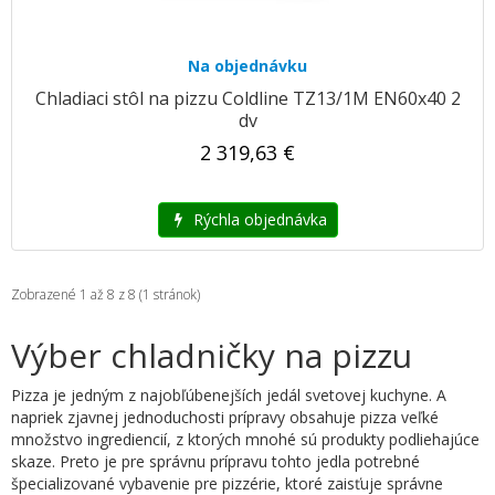
Na objednávku
Chladiaci stôl na pizzu Coldline TZ13/1M EN60x40 2
dv
2 319,63 €
Rýchla objednávka
Zobrazené 1 až 8 z 8 (1 stránok)
Výber chladničky na pizzu
Pizza je jedným z najobľúbenejších jedál svetovej kuchyne. A
napriek zjavnej jednoduchosti prípravy obsahuje pizza veľké
množstvo ingrediencií, z ktorých mnohé sú produkty podliehajúce
skaze. Preto je pre správnu prípravu tohto jedla potrebné
špecializované vybavenie pre pizzérie, ktoré zaisťuje správne