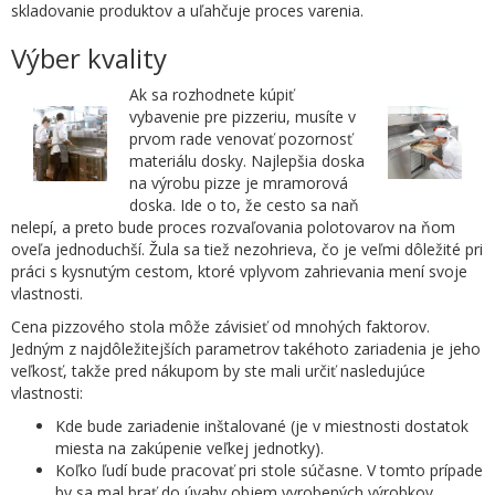
skladovanie produktov a uľahčuje proces varenia.
Výber kvality
Ak sa rozhodnete kúpiť
vybavenie pre pizzeriu, musíte v
prvom rade venovať pozornosť
materiálu dosky. Najlepšia doska
na výrobu pizze je mramorová
doska. Ide o to, že cesto sa naň
nelepí, a preto bude proces rozvaľovania polotovarov na ňom
oveľa jednoduchší. Žula sa tiež nezohrieva, čo je veľmi dôležité pri
práci s kysnutým cestom, ktoré vplyvom zahrievania mení svoje
vlastnosti.
Cena pizzového stola môže závisieť od mnohých faktorov.
Jedným z najdôležitejších parametrov takéhoto zariadenia je jeho
veľkosť, takže pred nákupom by ste mali určiť nasledujúce
vlastnosti:
Kde bude zariadenie inštalované (je v miestnosti dostatok
miesta na zakúpenie veľkej jednotky).
Koľko ľudí bude pracovať pri stole súčasne. V tomto prípade
by sa mal brať do úvahy objem vyrobených výrobkov.