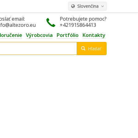
Slovenčina
oslať email:
Potrebujete pomoc?
nfo@altezoro.eu
+421915864413
doručenie
Výrobcovia
Portfólio
Kontakty
Hľadať