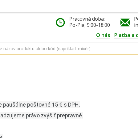
Pracovná doba:
P
Po-Pia, 9:00-18:00
i
O nás
Platba a 
e paušálne poštovné 15 € s DPH.
radzujeme právo zvýšiť prepravné.
y.