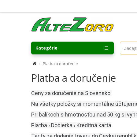
Kategórie
Platba a doručenie
Platba a doručenie
Ceny za doručenie na Slovensko.
Na všetky položky si momentálne účtujem
Pri balíkoch s hmotnosťou nad 50 kg si vyh
Platba › Dobierka › Kreditná karta
Tarify za dodanie tovaru do Českej republik