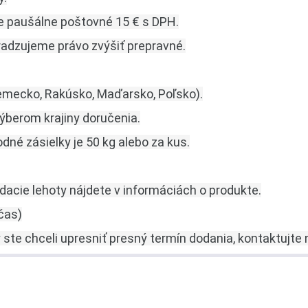
e paušálne poštovné 15 € s DPH.
radzujeme právo zvýšiť prepravné.
Nemecko, Rakúsko, Maďarsko, Poľsko).
ýberom krajiny doručenia.
é zásielky je 50 kg alebo za kus.
dacie lehoty nájdete v informáciách o produkte.
čas)
ste chceli upresniť presný termín dodania, kontaktujte 