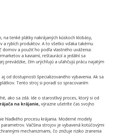
h, na tenké plátky nakrájaných kúskoch klobásy,
 a rybích produktov. A to všetko vďaka takému
ač domov a použiť ho podľa vlastného uváženia:
rmarketov a kaviarní, reštaurácií a jedální sa
jej prevádzke, čím urýchľujú a uľahčujú prácu najatým
ale aj od dostupnosti špecializovaného vybavenia. Ak sa
plátkov. Tento stroj si poradí so spracovaním
 ako sa zdá. Ide o starostlivý proces, ktorý si od
rájača na krájanie,
výrazne ušetríte čas svojho
nie hladkého procesu krájania. Moderné modely
 parametrov. Väčšina strojov je vybavená kotúčovými
chrannými mechanizmami, čo znižuje riziko zranenia