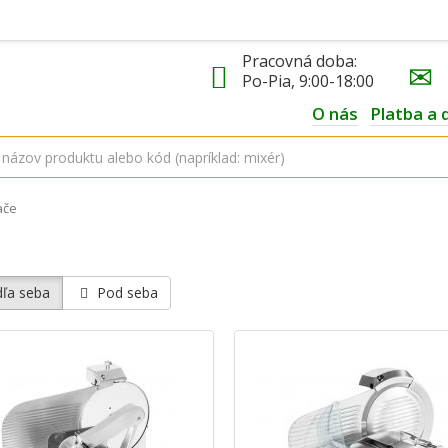
Pracovná doba:
Po-Pia, 9:00-18:00
O nás
Platba a 
ače
ľa seba
Pod seba