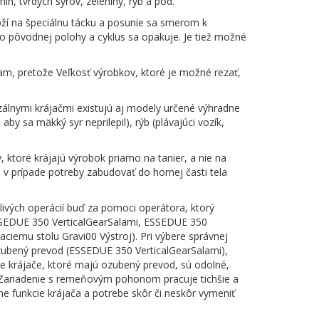
n, tvrdých syrov, zeleniny, rýb a pod.
loží na špeciálnu tácku a posunie sa smerom k
 pôvodnej polohy a cyklus sa opakuje. Je tiež možné
am, pretože Veľkosť výrobkov, ktoré je možné rezať,
erzálnymi krájačmi existujú aj modely určené výhradne
by sa mäkký syr neprilepil), rýb (plávajúci vozík,
ktoré krájajú výrobok priamo na tanier, a nie na
 v prípade potreby zabudovať do hornej časti tela
livých operácií buď za pomoci operátora, ktorý
 ESSEDUE 350 VerticalGearSalami, ESSEDUE 350
aciemu stolu Gravi00 Výstroj). Pri výbere správnej
ozubený prevod (ESSEDUE 350 VerticalGearSalami),
e krájače, ktoré majú ozubený prevod, sú odolné,
. Zariadenie s remeňovým pohonom pracuje tichšie a
e funkcie krájača a potrebe skôr či neskôr vymeniť