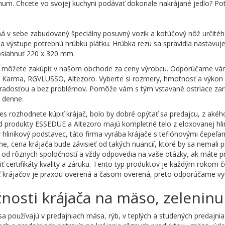
um. Chcete vo svojej kuchyni podávať dokonale nakrájané jedlo? Po
á v sebe zabudovaný špeciálny posuvný vozík a kotúčový nôž určité
na výstupe potrebnú hrúbku plátku. Hrúbka rezu sa spravidla nastav
siahnuť 220 x 320 mm.
si môžete zakúpiť v našom obchode za ceny výrobcu. Odporúčame vá
 Karma, RGVLUSSO, Altezoro. Vyberte si rozmery, hmotnosť a výkon je
 radosťou a bez problémov. Pomôže vám s tým vstavané ostriace zar
 denne.
es rozhodnete kúpiť krájač, bolo by dobré opýtať sa predajcu, z akého
d produkty ESSEDUE a Altezoro majú kompletné telo z eloxovanej hl
 hliníkový podstavec, táto firma vyrába krájače s teflónovými čepeľa
ne, cena krájača bude závisieť od takých nuancií, ktoré by sa nemali p
 od rôznych spoločností a vždy odpovedia na vaše otázky, ak máte p
ť certifikáty kvality a záruku. Tento typ produktov je každým rokom 
 krájačov je praxou overená a časom overená, preto odporúčame využi
nosti krájača na mäso, zeleninu
sa používajú v predajniach mäsa, rýb, v teplých a studených predajnia