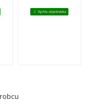
Rýchla objednávka
ýrobcu