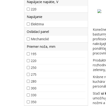
Napájacie napätie, V
220
Napájanie
Elektrina
Konečne 
Ovládací panel
basturmy
Mechanické
profesio
nakrájaj
Priemer noža, mm
ponáhľaj
pracovní
195
Produkti
220
rozhodn
250
zeleniny
275
Krásne r
280
kuchára 
personál
300
Stačí
si
330
umožňujú
350
nožmi a 