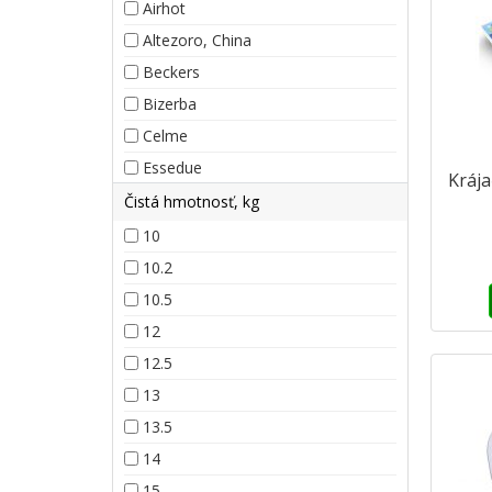
Airhot
Altezoro, China
Beckers
Bizerba
Celme
Essedue
Kráj
Čistá hmotnosť, kg
10
10.2
10.5
12
12.5
13
13.5
14
15