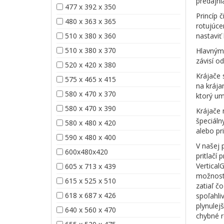
predajni
477 x 392 x 350
Princíp 
480 x 363 x 365
rotujúce
510 x 380 x 360
nastaviť
510 x 380 x 370
Hlavným 
závisí o
520 x 420 x 380
Krájače 
575 x 465 x 415
na krája
580 x 470 x 370
ktorý um
580 x 470 x 390
Krájače 
špeciáln
580 x 480 x 420
alebo pr
590 x 480 x 400
V našej 
600x480x420
pritlačí
Vertical
605 x 713 x 439
možnosti
615 x 525 x 510
zatiaľ č
618 x 687 x 426
spoľahli
plynulej
640 x 560 x 470
chybné 