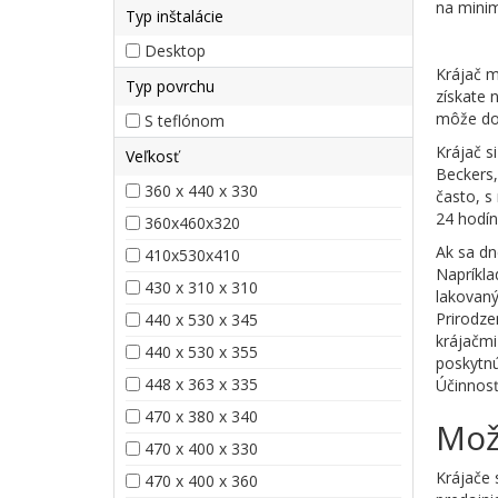
na minim
Typ inštalácie
Desktop
Krájač m
Typ povrchu
získate 
môže do
S teflónom
Krájač 
Veľkosť
Beckers,
360 x 440 x 330
často, s
24 hodín
360x460x320
Ak sa dn
410x530x410
Napríkla
430 x 310 x 310
lakovaný
Prirodze
440 x 530 x 345
krájačmi
440 x 530 x 355
poskytnú
448 x 363 x 335
Účinnosť
470 x 380 x 340
Mož
470 x 400 x 330
Krájače 
470 x 400 x 360