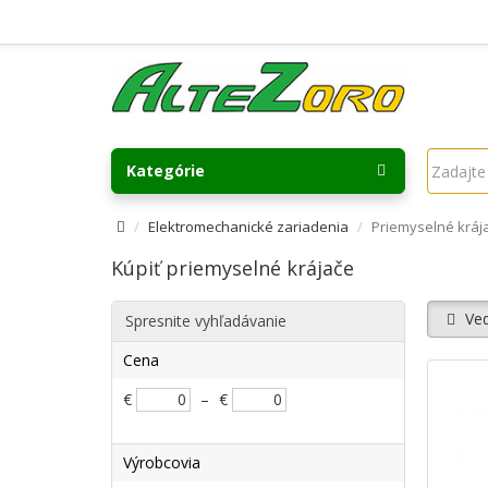
Kategórie
Elektromechanické zariadenia
Priemyselné kráj
Kúpiť priemyselné krájače
Ved
Spresnite vyhľadávanie
Cena
€
–
€
Výrobcovia