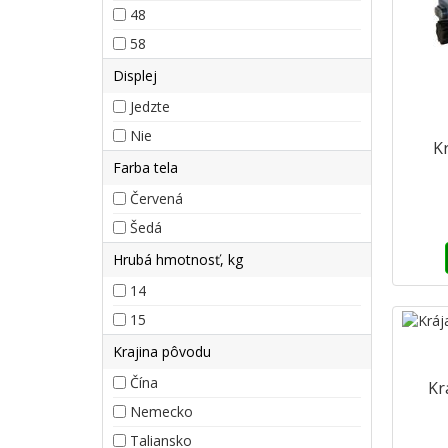
48
58
Displej
Jedzte
Nie
K
Farba tela
Červená
Šedá
Hrubá hmotnosť, kg
14
15
Krajina pôvodu
Čína
Kr
Nemecko
Taliansko