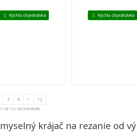
Rýchla objednávka
Rýchla objednávka
3
4
>
>|
1 až 12 z 42 (4 stránok)
emyselný krájač na rezanie od v