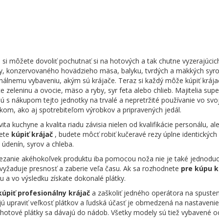
si môžete dovoliť pochutnať si na hotových a tak chutne vyzerajúcic
, konzervovaného hovädzieho mäsa, balyku, tvrdých a mäkkých syrov
nálnemu vybaveniu, akým sú krájače. Teraz si každý môže kúpiť kráj
te zeleninu a ovocie, mäso a ryby, syr feta alebo chlieb. Majitelia supe
ú s nákupom tejto jednotky na trvalé a nepretržité používanie vo svo
kom, ako aj spotrebiteľom výrobkov a pripravených jedál.
vita kuchyne a kvalita riadu závisia nielen od kvalifikácie personálu, 
ete
kúpiť krájač
, budete môcť robiť kučeravé rezy úplne identických 
, údenín, syrov a chleba.
ezanie akéhokoľvek produktu iba pomocou noža nie je také jednoduché,
vyžaduje presnosť a zaberie veľa času. Ak sa rozhodnete
pre kúpu k
u a vo výsledku získate dokonalé plátky.
 kúpiť profesionálny krájač
a zaškoliť jedného operátora na spuste
 upraviť veľkosť plátkov a ľudská účasť je obmedzená na nastavenie
hotové plátky sa dávajú do nádob. Všetky modely sú tiež vybavené o