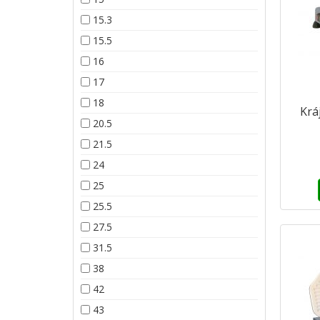
15.3
15.5
16
17
18
Krá
20.5
21.5
24
25
25.5
27.5
31.5
38
42
43