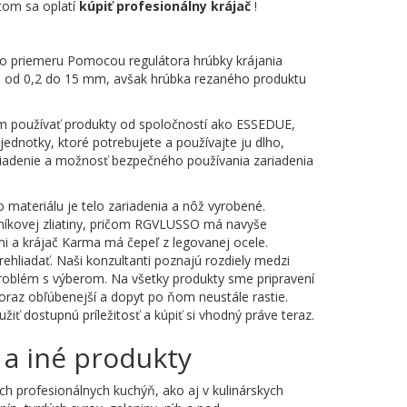
tom sa oplatí
kúpiť profesionálny krájač
!
ho priemeru Pomocou regulátora hrúbky krájania
uje od 0,2 do 15 mm, avšak hrúbka rezaného produktu
m používať produkty od spoločností ako ESSEDUE,
dnotky, ktoré potrebujete a používajte ju dlho,
iadenie a možnosť bezpečného používania zariadenia
 materiálu je telo zariadenia a nôž vyrobené.
iníkovej zliatiny, pričom RGVLUSSO má navyše
mi a krájač Karma má čepeľ z legovanej ocele.
rehliadať. Naši konzultanti poznajú rozdiely medzi
roblém s výberom. Na všetky produkty sme pripravení
čoraz obľúbenejší a dopyt po ňom neustále rastie.
ť dostupnú príležitosť a kúpiť si vhodný práve teraz.
 a iné produkty
ch profesionálnych kuchýň, ako aj v kulinárskych