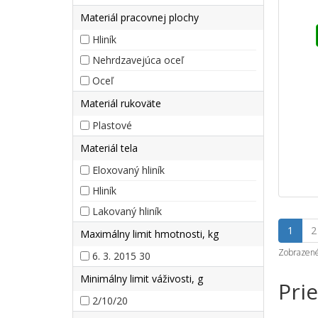
Materiál pracovnej plochy
hliník
Nehrdzavejúca oceľ
Oceľ
Materiál rukoväte
Plastové
Materiál tela
Eloxovaný hliník
hliník
Lakovaný hliník
1
2
Maximálny limit hmotnosti, kg
Zobrazené 
6. 3. 2015 30
Minimálny limit váživosti, g
Pri
2/10/20