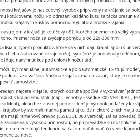
ach a predajniach potravín na krájanie rôznych produktov - mäsa, údení
činnosti krájačov je nasledovný: výrobok pripravený na krájanie sa po
mu kotúčovému nožu. Po odrezaní každého kusu sa tácka presunie do
 hrúbku krájaných kúskov pomocou regulátora hrúbky krájania.
nástrojom v krájači je kotúčový nôž, ktorého priemer má veľký význ
d toho. Priemer noža sa zvyčajne pohybuje od 220-300 mm.
sa líšia aj typom produktov, ktoré sa v nich dajú krájať. Spolu s univ
nie chleba (zúbkované okraje noža), syra (nôž je potiahnutý teflónom, a
ožňuje nadvihnúť kus pod uhlom k nožu) atď.
môžu byť manuálne, automatické a poloautomatické. Existujú modely, 
y podnos, ako väčšina. Väčšina krájačov má orezávač, ktorý je možné
ipevniť samostatne.
predajni nájdete krájače, ktorých obsluha spočíva v vykonávaní jednot
 produkt k krájaciemu stolu (napr. jednotky Essedue 300 VERTICAL ,
GearMeat), alebo bez vlastnej pomoci, keď je výrobok pritlačený k kráj
 krájačov by ste mali mať na pamäti aj to, že niektoré z nich majú 
o iné majú remeňový prevod (ESSEDUE 300 Vertical). Dá sa povedať, ž
vé zariadenia s vysokou účinnosťou, no pri prevádzke sú dosť hlučné
šie, no remene majú tendenciu sa časom naťahovať, čo vedie k poruch
remene za nové.