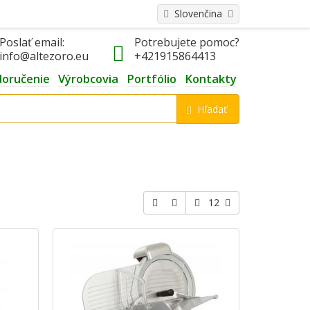
Slovenčina
Poslať email:
Potrebujete pomoc?
info@altezoro.eu
+421915864413
doručenie
Výrobcovia
Portfólio
Kontakty
Hľadať
12