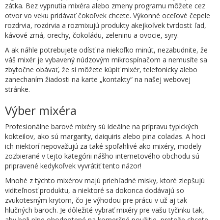
zátka. Bez vypnutia mixéra alebo zmeny programu môžete cez
otvor vo veku pridávať čokoľvek chcete. Výkonné oceľové čepele
rozdrvia, rozdrvia a rozmixujú produkty akejkoľvek tvrdosti: ľad,
kávové zrná, orechy, čokoládu, zeleninu a ovocie, syry.
A ak náhle potrebujete odísť na niekoľko minút, nezabudnite, že
váš mixér je vybavený núdzovým mikrospínačom a nemusíte sa
zbytočne obávať, že si môžete kúpiť mixér, telefonicky alebo
zanechaním žiadosti na karte „kontakty“ na našej webovej
stránke.
Výber mixéra
Profesionálne barové mixéry sú ideálne na prípravu typických
kokteilov, ako sú margarity, daiquiris alebo pina coladas. A hoci
ich niektorí nepovažujú za také spoľahlivé ako mixéry, modely
zozbierané v tejto kategórii nášho internetového obchodu sú
pripravené kedykoľvek vyvrátiť tento názor!
Mnohé z týchto mixérov majú priehľadné misky, ktoré zlepšujú
viditeľnosť produktu, a niektoré sa dokonca dodávajú so
zvukotesným krytom, čo je výhodou pre prácu v už aj tak
hlučných baroch. Je dôležité vybrať mixéry pre vašu tyčinku tak,
aby boli plne ohodnotené na komerčné použitie, pretože chcete,