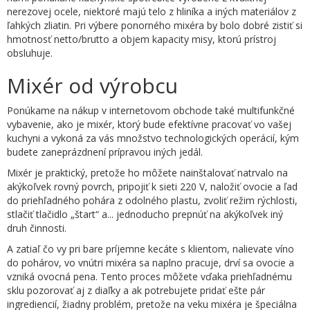
nerezovej ocele, niektoré majú telo z hliníka a iných materiálov z
ľahkých zliatin. Pri výbere ponorného mixéra by bolo dobré zistiť si
hmotnosť netto/brutto a objem kapacity misy, ktorú prístroj
obsluhuje.
Mixér od výrobcu
Ponúkame na nákup v internetovom obchode také multifunkčné
vybavenie, ako je mixér, ktorý bude efektívne pracovať vo vašej
kuchyni a vykoná za vás množstvo technologických operácií, kým
budete zaneprázdnení prípravou iných jedál.
Mixér je praktický, pretože ho môžete nainštalovať natrvalo na
akýkoľvek rovný povrch, pripojiť k sieti 220 V, naložiť ovocie a ľad
do priehľadného pohára z odolného plastu, zvoliť režim rýchlosti,
stlačiť tlačidlo „štart“ a... jednoducho prepnúť na akýkoľvek iný
druh činnosti.
A zatiaľ čo vy pri bare príjemne kecáte s klientom, nalievate víno
do pohárov, vo vnútri mixéra sa naplno pracuje, drví sa ovocie a
vzniká ovocná pena. Tento proces môžete vďaka priehľadnému
sklu pozorovať aj z diaľky a ak potrebujete pridať ešte pár
ingrediencií, žiadny problém, pretože na veku mixéra je špeciálna