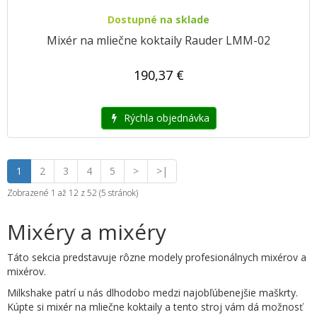
Dostupné na sklade
Mixér na mliečne koktaily Rauder LMM-02
190,37 €
Rýchla objednávka
1
2
3
4
5
>
>|
Zobrazené 1 až 12 z 52 (5 stránok)
Mixéry a mixéry
Táto sekcia predstavuje rôzne modely profesionálnych mixérov a
mixérov.
Milkshake patrí u nás dlhodobo medzi najobľúbenejšie maškrty.
Kúpte si mixér na mliečne koktaily a tento stroj vám dá možnosť