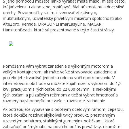
S jeho pomocou môžete ľahko vyrábať mleté mäso, miesiť cesto,
krájať zeleninu alebo z nej robiť pyré, šľahať smotanu a drviť silné
orechy. Pozornosť by ste mali venovať efektívnym,
multifunkčným, užívateľsky prívetivým mixérom spoločností ako
AlteZoro, Remida, DRAGONEFimarEasyLine, MACAR,
HamiltonBeach, ktoré sú prezentované v tejto časti stránky.
Pomôžeme vám vybrať zariadenie s výkonným motorom a
veľkým kontajnerom, ak máte veľké stravovacie zariadenie a
potrebujete trvanlivú jednotku odolnú voči opotrebovaniu. V
internetovom obchode si môžete kúpiť mixér s výkonom do 1,2
kW, pracujúcim s rýchlosťou do 22 000 ot./min., s niekoľkými
rýchlosťami a pulzačným režimom a tiež si vybrať hmotnosť a
rozmery najvhodnejšie pre vaše stravovacie zariadenie.
Ak potrebujete vybavenie s odolným oceľovým rámom, čepeľou,
ktorá dokáže rozdrviť akýkoľvek tvrdý produkt, priestranným
uzavretým pohárom, stabilnými gumenými nožičkami, ktoré
zabraňujú pošmyknutiu na povrchu počas prevádzky, okamžite