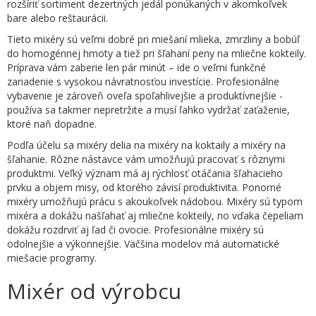
rozšíriť sortiment dezertných jedál ponúkaných v akomkoľvek
bare alebo reštaurácii.
Tieto mixéry sú veľmi dobré pri miešaní mlieka, zmrzliny a bobúľ
do homogénnej hmoty a tiež pri šľahaní peny na mliečne kokteily.
Príprava vám zaberie len pár minút – ide o veľmi funkčné
zariadenie s vysokou návratnosťou investície. Profesionálne
vybavenie je zároveň oveľa spoľahlivejšie a produktívnejšie -
používa sa takmer nepretržite a musí ľahko vydržať zaťaženie,
ktoré naň dopadne.
Podľa účelu sa mixéry delia na mixéry na koktaily a mixéry na
šľahanie. Rôzne nástavce vám umožňujú pracovať s rôznymi
produktmi. Veľký význam má aj rýchlosť otáčania šľahacieho
prvku a objem misy, od ktorého závisí produktivita. Ponorné
mixéry umožňujú prácu s akoukoľvek nádobou. Mixéry sú typom
mixéra a dokážu našľahať aj mliečne kokteily, no vďaka čepeliam
dokážu rozdrviť aj ľad či ovocie. Profesionálne mixéry sú
odolnejšie a výkonnejšie. Väčšina modelov má automatické
miešacie programy.
Mixér od výrobcu