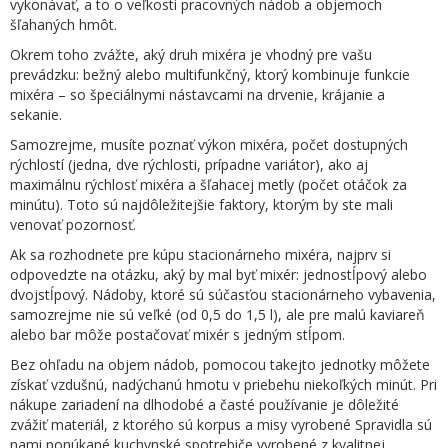
vykonávať, a to o veľkosti pracovných nádob a objemoch
šľahaných hmôt.
Okrem toho zvážte, aký druh mixéra je vhodný pre vašu
prevádzku: bežný alebo multifunkčný, ktorý kombinuje funkcie
mixéra – so špeciálnymi nástavcami na drvenie, krájanie a
sekanie.
Samozrejme, musíte poznať výkon mixéra, počet dostupných
rýchlostí (jedna, dve rýchlosti, prípadne variátor), ako aj
maximálnu rýchlosť mixéra a šľahacej metly (počet otáčok za
minútu). Toto sú najdôležitejšie faktory, ktorým by ste mali
venovať pozornosť.
Ak sa rozhodnete pre kúpu stacionárneho mixéra, najprv si
odpovedzte na otázku, aký by mal byť mixér: jednostĺpový alebo
dvojstĺpový. Nádoby, ktoré sú súčasťou stacionárneho vybavenia,
samozrejme nie sú veľké (od 0,5 do 1,5 l), ale pre malú kaviareň
alebo bar môže postačovať mixér s jedným stĺpom.
Bez ohľadu na objem nádob, pomocou takejto jednotky môžete
získať vzdušnú, nadýchanú hmotu v priebehu niekoľkých minút. Pri
nákupe zariadení na dlhodobé a časté používanie je dôležité
zvážiť materiál, z ktorého sú korpus a misy vyrobené Spravidla sú
nami ponúkané kuchynské spotrebiče vyrobené z kvalitnej