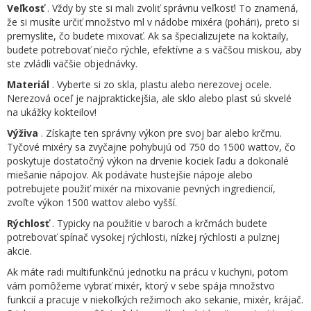
Veľkosť
. Vždy by ste si mali zvoliť správnu veľkosť! To znamená,
že si musíte určiť množstvo ml v nádobe mixéra (pohári), preto si
premyslite, čo budete mixovať. Ak sa špecializujete na koktaily,
budete potrebovať niečo rýchle, efektívne a s väčšou miskou, aby
ste zvládli väčšie objednávky.
Materiál
. Vyberte si zo skla, plastu alebo nerezovej ocele.
Nerezová oceľ je najpraktickejšia, ale sklo alebo plast sú skvelé
na ukážky kokteilov!
Výživa
. Získajte ten správny výkon pre svoj bar alebo krčmu.
Tyčové mixéry sa zvyčajne pohybujú od 750 do 1500 wattov, čo
poskytuje dostatočný výkon na drvenie kociek ľadu a dokonalé
miešanie nápojov. Ak podávate hustejšie nápoje alebo
potrebujete použiť mixér na mixovanie pevných ingrediencií,
zvoľte výkon 1500 wattov alebo vyšší.
Rýchlosť
. Typicky na použitie v baroch a krčmách budete
potrebovať spínač vysokej rýchlosti, nízkej rýchlosti a pulznej
akcie.
Ak máte radi multifunkčnú jednotku na prácu v kuchyni, potom
vám pomôžeme vybrať mixér, ktorý v sebe spája množstvo
funkcií a pracuje v niekoľkých režimoch ako sekanie, mixér, krájač.