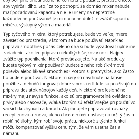
aby vydržali dlho. Stojí za to pochopiť, že domáci mixér nebude
mať požadovanú kapacitu a nie je určený na nepretržité
každodenné používanie! Je mimoriadne dôležité zvážiť kapacitu
mixéra, výstupný výkon a materiál.
Typ tyčového mixéra, ktorý potrebujete, bude vo veľkej miere
závisieť od prostredia, v ktorom sa bude používať. Napríklad
príprava smoothies počas celého dňa si bude vyžadovať úplne iné
zariadenie, ako len príprava niekoľkých šejkov v noci. Najprv
zvážte typ podnikania, ktoré prevádzkujete. Na aké produkty
budete tyčový mixér používať? Budete z neho robiť krémové
polievky alebo lákavé smoothies? Potom si premyslite, ako často
ho budete používať. Niektoré mixéry sú navrhnuté na ľahšie
použitie a nebudú fungovať dobre v prostredí, kde sa používajú na
prípravu desiatok nápojov každý deň. Niektoré profesionálne
mixéry majú navyše funkcie, ako sú programovateľné ovládacie
prvky alebo časovače, vďaka ktorým sú efektívnejšie pri použití vo
väčších kuchyniach a baroch. Ak plánujete pripravovať rovnaký
recept znova a znova, alebo chcete mixér nastaviť na určitý čas a
robiť iné úlohy, kým robí svoju prácu, niektoré z týchto funkcií
môžu kompenzovať vyššiu cenu tým, že vám ušetria čas a
námahu.