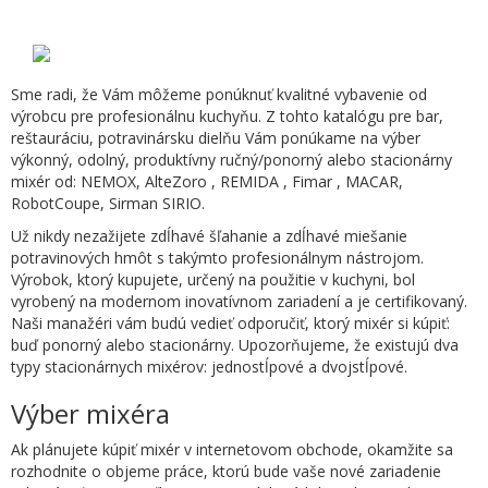
Sme radi, že Vám môžeme ponúknuť kvalitné vybavenie od
výrobcu pre profesionálnu kuchyňu. Z tohto katalógu pre bar,
reštauráciu, potravinársku dielňu Vám ponúkame na výber
výkonný, odolný, produktívny ručný/ponorný alebo stacionárny
mixér od: NEMOX, AlteZoro , REMIDA , Fimar , MACAR,
RobotCoupe, Sirman SIRIO.
Už nikdy nezažijete zdĺhavé šľahanie a zdĺhavé miešanie
potravinových hmôt s takýmto profesionálnym nástrojom.
Výrobok, ktorý kupujete, určený na použitie v kuchyni, bol
vyrobený na modernom inovatívnom zariadení a je certifikovaný.
Naši manažéri vám budú vedieť odporučiť, ktorý mixér si kúpiť:
buď ponorný alebo stacionárny. Upozorňujeme, že existujú dva
typy stacionárnych mixérov: jednostĺpové a dvojstĺpové.
Výber mixéra
Ak plánujete kúpiť mixér v internetovom obchode, okamžite sa
rozhodnite o objeme práce, ktorú bude vaše nové zariadenie