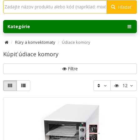
Hľadať
Kategórie
Rúry a konvektomaty
Údiace komory
Kúpiť údiace komory
Filtre
12