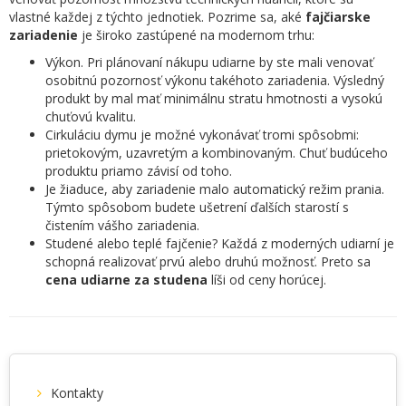
vlastné každej z týchto jednotiek. Pozrime sa, aké
fajčiarske
zariadenie
je široko zastúpené na modernom trhu:
Výkon. Pri plánovaní nákupu udiarne by ste mali venovať
osobitnú pozornosť výkonu takéhoto zariadenia. Výsledný
produkt by mal mať minimálnu stratu hmotnosti a vysokú
chuťovú kvalitu.
Cirkuláciu dymu je možné vykonávať tromi spôsobmi:
prietokovým, uzavretým a kombinovaným. Chuť budúceho
produktu priamo závisí od toho.
Je žiaduce, aby zariadenie malo automatický režim prania.
Týmto spôsobom budete ušetrení ďalších starostí s
čistením vášho zariadenia.
Studené alebo teplé fajčenie? Každá z moderných udiarní je
schopná realizovať prvú alebo druhú možnosť. Preto sa
cena udiarne za studena
líši od ceny horúcej.
Kontakty