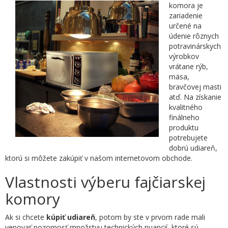
komora je
zariadenie
určené na
údenie rôznych
potravinárskych
výrobkov
vrátane rýb,
mäsa,
bravčovej masti
atď. Na získanie
kvalitného
finálneho
produktu
potrebujete
dobrú udiareň,
ktorú si môžete zakúpiť v našom internetovom obchode.
Vlastnosti výberu fajčiarskej
komory
Ak si chcete
kúpiť udiareň
, potom by ste v prvom rade mali
venovať pozornosť množstvu technických nuancií, ktoré sú