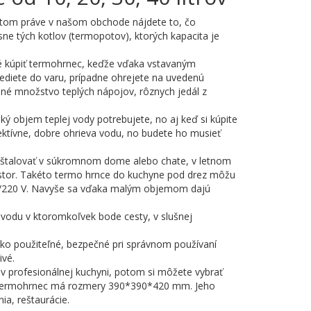
otom práve v našom obchode nájdete to, čo
sne tých kotlov (termopotov), ktorých kapacita je
é kúpiť termohrnec, keďže vďaka vstavaným
vediete do varu, prípadne ohrejete na uvedenú
ebné množstvo teplých nápojov, rôznych jedál z
aký objem teplej vody potrebujete, no aj keď si kúpite
ektívne, dobre ohrieva vodu, no budete ho musieť
inštalovať v súkromnom dome alebo chate, v letnom
estor. Takéto termo hrnce do kuchyne pod drez môžu
220 V. Navyše sa vďaka malým objemom dajú
ú vodu v ktoromkoľvek bode cesty, v slušnej
ko použiteľné, bezpečné pri správnom používaní
ivé.
 v profesionálnej kuchyni, potom si môžete vybrať
vý termohrnec má rozmery 390*390*420 mm. Jeho
ia, reštaurácie.