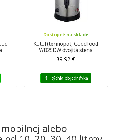
Dostupné na sklade
ood
Kotol (termopot) GoodFood
a
WB25DW dvojitá stena
89,92 €
Rýchla objednávka
 mobilnej alebo
od 10, 20, 30, 40 litrov