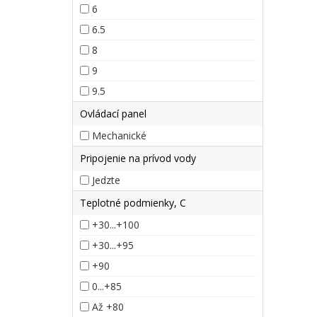
6
6.5
8
9
9.5
Ovládací panel
Mechanické
Pripojenie na prívod vody
Jedzte
Teplotné podmienky, C
+30...+100
+30...+95
+90
0...+85
až +80