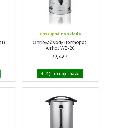
Dostupné na sklade
ot)
Ohrievač vody (termopot)
Airhot WB-20
72,42 €
Rýchla objednávka