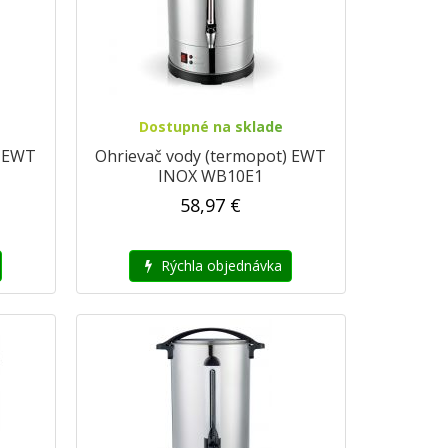
Dostupné na sklade
) EWT
Ohrievač vody (termopot) EWT
INOX WB10E1
58,97 €
Rýchla objednávka