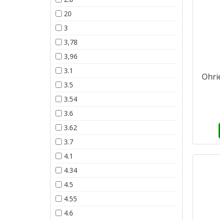
20
3
3,78
3,96
3.1
Ohri
3.5
3.54
3.6
3.62
3.7
4.1
4.34
4.5
4.55
4.6