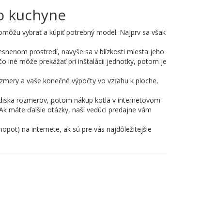
do kuchyne
omôžu vybrať a kúpiť potrebný model. Najprv sa však
esnenom prostredí, navyše sa v blízkosti miesta jeho
čo iné môže prekážať pri inštalácii jednotky, potom je
ozmery a vaše konečné výpočty vo vzťahu k ploche,
 hľadiska rozmerov, potom nákup kotla v internetovom
Ak máte ďalšie otázky, naši vedúci predajne vám
opot) na internete, ak sú pre vás najdôležitejšie