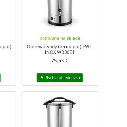
Dostupné na sklade
mopot)
Ohrievač vody (termopot) EWT
INOX WB30E1
75,53 €
Rýchla objednávka