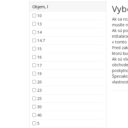
Vyb
Objem, l
10
Ak sa ro
13
musíte r
Ak sú po
14
inštalác
14.7
v tomto 
Pred zak
15
ktorú bu
16
Ak sú vš
obchode 
17
poskytnú
19
Špeciali
20
vlastnos
23
25
30
40
5