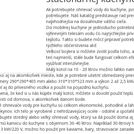
Ak potrebujete ohrievač vody do kuchyne, p
potrebujete. Náš katalóg predstavuje rad pre
najvhodnejšia na dosiahnutie vášho cieľa.
Do mobilnej kuchyne je jednoducho potrebn
výhrevným telesám vodu čo najrýchlejšie pri
teplotu. Takto si budete môcť pripraviť potr
rýchleho občerstvenia atď.
Veľkosť bojlera si môžete zvoliť podľa toho, 
ten najmenší, stále bude fungovať celkom ef
využívať intenzívnejšie.
Malý kotol na 10 - 20 litrov možno ľahko na
o aj na akomkoľvek mieste, kde je potrebné ušetriť obmedzený pri
mery 290*290*405 mm alebo 310*310*523 mm a výkon 2 až 2,5 kW/
ať aj do prívesného vozíka a použiť na pojazdnú kuchyňu.
ná, že keď si u nás kúpite malý kotol, môžete si dovoliť použiť tepl
nosti od domova, v akomkoľvek danom bode.
ké ohrievače vody pre kuchyňu sú celkom ekonomické, pohodlné a ľah
kynov. Ich telo je vyrobené z nehrdzavejúcej ocele - odolné a spoľahl
bujete stredný alebo veľký ohrievač vody, ktorý sa dá použiť doma aj
rnú kanvicu do kuchyne s objemom 30-40 litrov. Napríklad 30-litro
 3 kW/220 V, možno ho použiť pre kaviarne, bary, stravovacie zariaden