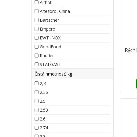
Airhot
Altezoro, China
Bartscher
Empero
EWT INOX
GoodFood
Rýchl
Rauder
STALGAST
Čistá hmotnosť, kg
2,3
2.36
2.5
2.53
2.6
2.74
2.8