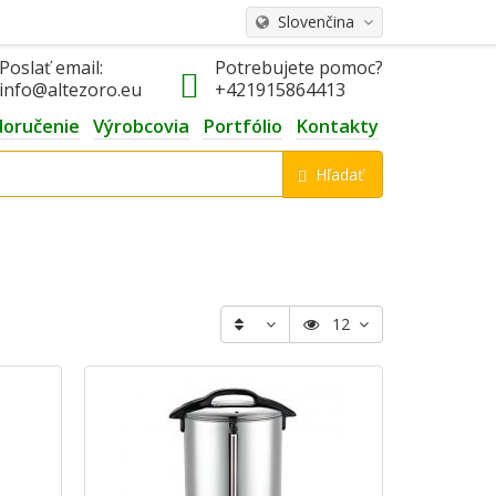
Slovenčina
Poslať email:
Potrebujete pomoc?
info@altezoro.eu
+421915864413
doručenie
Výrobcovia
Portfólio
Kontakty
Hľadať
12