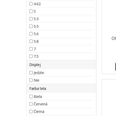
4.62
5
5.3
5.5
5.6
Oh
5.8
7
7.5
Displej
Jedzte
Nie
Farba tela
Biela
Červená
Čierna