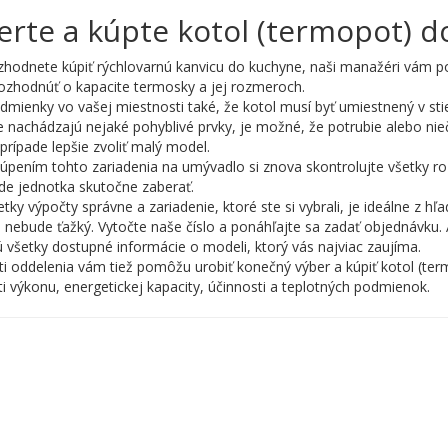
erte a kúpte kotol (termopot) 
zhodnete kúpiť rýchlovarnú kanvicu do kuchyne, naši manažéri vám p
ozhodnúť o kapacite termosky a jej rozmeroch.
dmienky vo vašej miestnosti také, že kotol musí byť umiestnený v sti
ie nachádzajú nejaké pohyblivé prvky, je možné, že potrubie alebo nie
prípade lepšie zvoliť malý model.
úpením tohto zariadenia na umývadlo si znova skontrolujte všetky r
de jednotka skutočne zaberať.
etky výpočty správne a zariadenie, ktoré ste si vybrali, je ideálne z
nebude ťažký. Vytočte naše číslo a ponáhľajte sa zadať objednávku. 
 všetky dostupné informácie o modeli, ktorý vás najviac zaujíma.
sti oddelenia vám tiež pomôžu urobiť konečný výber a kúpiť kotol (term
ti výkonu, energetickej kapacity, účinnosti a teplotných podmienok.