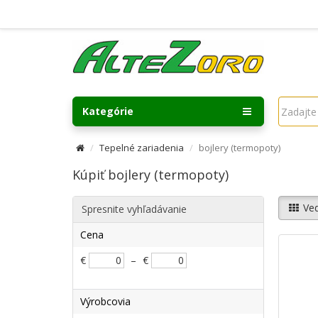
Kategórie
Tepelné zariadenia
bojlery (termopoty)
Kúpiť bojlery (termopoty)
Ved
Spresnite vyhľadávanie
Cena
€
–
€
Výrobcovia