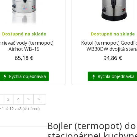
Dostupné na sklade
Dostupné na sklade
rievač vody (termopot)
Kotol (termopot) GoodF
Airhot WB-15
WB30DW dvojitá sten
65,18 €
94,86 €
Rýchla objednávka
Rýchla objednávka
3
4
>
>|
1 až 12 z 48 (4 stránok)
Bojler (termopot) do
stacionárnej kuchyne 