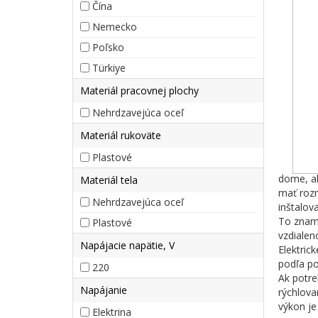
Čína
Nemecko
Poľsko
Türkiye
Materiál pracovnej plochy
Nehrdzavejúca oceľ
Materiál rukoväte
Plastové
dome, ak
Materiál tela
mať roz
Nehrdzavejúca oceľ
inštalov
To zname
Plastové
vzdiale
Napájacie napätie, V
Elektric
podľa po
220
Ak potre
Napájanie
rýchlova
výkon je
Elektrina