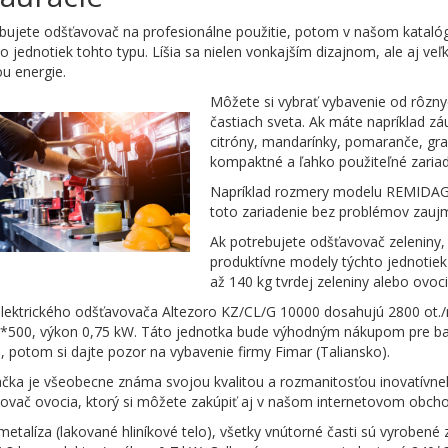
bujete odšťavovač na profesionálne použitie, potom v našom katalóg
 jednotiek tohto typu. Líšia sa nielen vonkajším dizajnom, ale aj ve
u energie.
Môžete si vybrať vybavenie od rôznyc
častiach sveta. Ak máte napríklad z
citróny, mandarínky, pomaranče, gr
kompaktné a ľahko použiteľné zariad
Napríklad rozmery modelu REMIDAG
toto zariadenie bez problémov zaujm
Ak potrebujete odšťavovač zeleniny,
produktívne modely týchto jednotiek
až 140 kg tvrdej zeleniny alebo ovoc
lektrického odšťavovača Altezoro KZ/CL/G 10000 dosahujú 2800 ot./
500, výkon 0,75 kW. Táto jednotka bude výhodným nákupom pre bar a
, potom si dajte pozor na vybavenie firmy Fimar (Taliansko).
čka je všeobecne známa svojou kvalitou a rozmanitosťou inovatívneh
ovač ovocia, ktorý si môžete zakúpiť aj v našom internetovom obch
metalíza (lakované hliníkové telo), všetky vnútorné časti sú vyrobené 