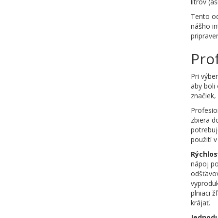
litrov (
Tento od
nášho in
priprave
Pro
Pri výbe
aby boli
značiek,
Profesio
zbiera d
potrebuj
použití 
Rýchlos
nápoj po
odšťavov
vyproduk
plniaci 
krájať.
Jednodu