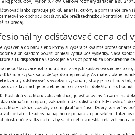
asi 8 kg produktov), výkon 0,7 kW. Celkové rozmery zariadenia sú 240
šťavovač ľahko spracuje jablká, ananás, citróny a pomaranče pre vašu
ternetového obchodu odšťavovače prešli technickou kontrolou, sú v 
né na predaj.
fesionálny odšťavovač cena od 
re vybavenia do baru alebo krčmy si vyberajte kvalitné profesionálne 
 odolné a pri každom použití priniesli vynikajúce výsledky. Naša spol
 ktoré sú k dispozícii na uspokojenie vašich potrieb za konkurenčné ce
nálne odšťavovače extrahujú šťavu z celých kúskov ovocia bez toho, a
o džbánu a zvyšok sa oddeľuje do inej nádoby. Ak máte v pláne ponú
ete kvalitný odšťavovač s vysokým výkonom, ktorý je navrhnutý tak, a
v baroch a krčmách je potrebné pri tomto veľmi dôležitom rozhodnutí 
ť
. Posledná vec, ktorú zákazník chce, je byť unavený čakaním na doko
dáva slimačím tempom, zákazník môže odísť a už nikdy nevkročí do v
ač, ktorý dokáže zázraky v čo najkratšom čase. Dobrý komerčný odš
oval dostatok tekutiny na naplnenie pohára za pár sekúnd, takže b
žľab dostatočne veľký na to, aby sa do neho zmestila celá zelenina a o
chosť použitia
. Chcete komerčný odšťavovač, ktorý vás nenechá v 