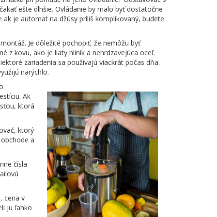
akať ešte dlhšie. Ovládanie by malo byť dostatočne
že ak je automat na džúsy príliš komplikovaný, budete
montáž. Je dôležité pochopiť, že nemôžu byť
é z kovu, ako je liaty hliník a nehrdzavejúca oceľ.
ektoré zariadenia sa používajú viackrát počas dňa.
yužijú narýchlo.
to
stíciu. Ak
sťou, ktorá
ovač, ktorý
m obchode a
nne čísla
ailovú
, cena v
i ju ľahko