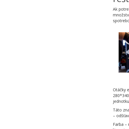
Ak potre
množstvo
spotrebo
Otáčky e
280*340*
jednotku
Táto zna
– odšťav
Farba – 