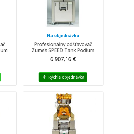
Na objednávku
vač
Profesionálny odšťavovač
ium
ZumeX SPEED Tank Podium
6 907,16 €
Rýchla objednávka