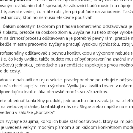
vaným ovládaním totiž spôsobí, že zákazníci budú musieť na nápoje č
hé, aby ste vedeli, čo máte robiť, len pri pohľade na zariadenie. Tak
stnancov, ktorí ho nemusia efektívne používať.
. Ďalším dôležitým faktorom pri hľadaní komerčného odšťavovača je 
 z plastu, pretože sa čoskoro zlomia. Zvyčajne sú tieto stroje vyroben
 na drsnosť procesu odšťavovania je potrebný pevný rám, pretože ni
keďže miestni pracovníci zvyčajne pracujú vysokou rýchlosťou, stroj v
Profesionálny odšťavovač s pevnou konštrukciou a výkonom nebude 
jšie, čo kedy uvidíte, takže budete musieť byť pripravení na značnú inve
pičkovú jednotku, jednoducho sa nemôžete uspokojiť s prvou možno
e do cesty.
dou ste nahliadli do tejto sekcie, pravdepodobne potrebujete odšťav
i u nás chceli kúpiť za cenu výrobcu. Vynikajúca kvalita tovaru v našo
povedajúca kvalite láka obrovské množstvo zákazníkov.
cete objednať konkrétny produkt, jednoducho nám zavolajte na telefó
na webovej stránke, kontaktujte nás cez Skype alebo napíšte na e-m
vedenú v záložke „Kontakty“.
ch zvyčajne zaujíma, koľko ich bude stáť odšťavovač, ktorý sa im páči
h je uvedená veľkým modrým písmom a pri každom konkrétnom model