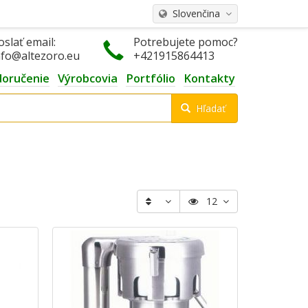
Slovenčina
oslať email:
Potrebujete pomoc?
nfo@altezoro.eu
+421915864413
doručenie
Výrobcovia
Portfólio
Kontakty
Hľadať
12