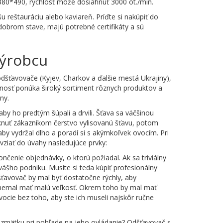
*380*490, rýchlosť môže dosiahnuť 3000 ot./min.
 reštauráciu alebo kaviareň. Príďte si nakúpiť do
dobrom stave, majú potrebné certifikáty a sú
výrobcu
odšťavovače (Kyjev, Charkov a ďalšie mestá Ukrajiny),
očnosť ponúka široký sortiment rôznych produktov a
ny.
by ho predtým šúpali a drvili. Šťava sa väčšinou
knuť zákazníkom čerstvo vylisovanú šťavu, potom
by vydržal dlho a poradí si s akýmkoľvek ovocím. Pri
vziať do úvahy nasledujúce prvky:
nčenie objednávky, o ktorú požiadal. Ak sa triviálny
ášho podniku. Musíte si teda kúpiť profesionálny
ťavovač by mal byť dostatočne rýchly, aby
y nemal mať malú veľkosť. Okrem toho by mal mať
vocie bez toho, aby ste ich museli najskôr ručne
zmätku pri pohľade na jeho ovládanie? Odšťavovač s