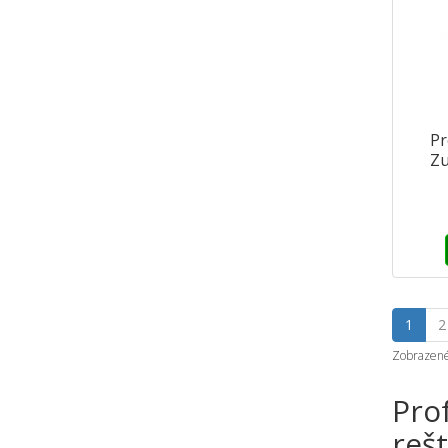
Pr
Zu
1
2
Zobrazené 
Pro
reš