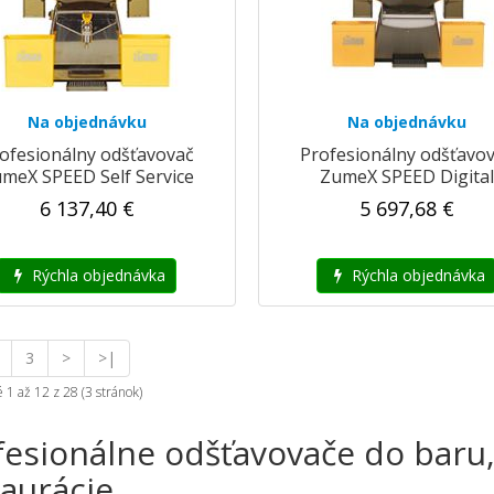
Na objednávku
Na objednávku
ofesionálny odšťavovač
Profesionálny odšťavo
meX SPEED Self Service
ZumeX SPEED Digital
6 137,40 €
5 697,68 €
Rýchla objednávka
Rýchla objednávka
3
>
>|
1 až 12 z 28 (3 stránok)
fesionálne odšťavovače do baru,
taurácie