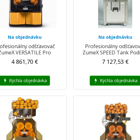
Na objednávku
Na objednávku
ofesionálny odšťavovač
Profesionálny odšťavo
ZumeX VERSATILE Pro
ZumeX SPEED Tank Pod
Digital
4 861,70 €
7 127,53 €
Rýchla objednávka
Rýchla objednávka