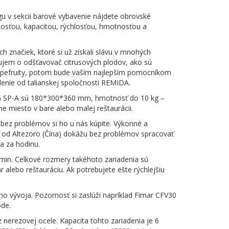
u v sekcii barové vybavenie nájdete obrovské
ľkosťou, kapacitou, rýchlosťou, hmotnosťou a
h značiek, ktoré si už získali slávu v mnohých
áujem o odšťavovač citrusových plodov, ako sú
apefruity, potom bude vaším najlepším pomocníkom
enie od talianskej spoločnosti REMIDA.
 SP-A sú 180*300*360 mm, hmotnosť do 10 kg –
e miesto v bare alebo malej reštaurácii.
 bez problémov si ho u nás kúpite. Výkonné a
 od Altezoro (Čína) dokážu bez problémov spracovať
ia za hodinu.
min. Celkové rozmery takéhoto zariadenia sú
lebo reštauráciu. Ak potrebujete ešte rýchlejšiu
o vývoja. Pozornosť si zaslúži napríklad Fimar CFV30
ode.
z nerezovej ocele. Kapacita tohto zariadenia je 6