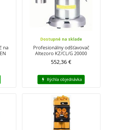
Dostupné na sklade
č na
Profesionálny odšťavovač
-EN
Altezoro KZ/CL/G 20000
552,36 €
Rýchla objednávka