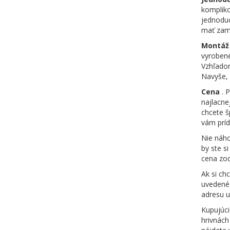
kompliko
jednoduc
mať zame
Montáž
vyrobené
Vzhľadom
Navyše, 
Cena
. 
najlacne
chcete š
vám príd
Nie náho
by ste s
cena zod
Ak si ch
uvedené 
adresu u
Kupujúci
hrivnác