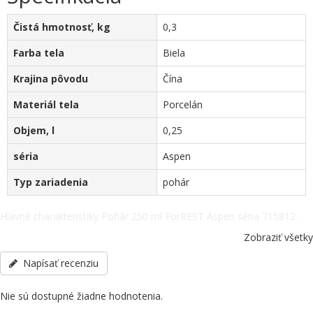
Čistá hmotnosť, kg
0,3
Farba tela
Biela
Krajina pôvodu
Čína
Materiál tela
Porcelán
Objem, l
0,25
séria
Aspen
Typ zariadenia
pohár
Hlavné charakteristiky Pohár 250 ml ForREST Aspen séria 715812.
Čistá hmotnosť, kg - 0,3, Farba tela - Biela, Krajina pôvodu - Čína,
Zobraziť všetky
Materiál tela - Porcelán, Objem, l - 0,25, séria - Aspen, Typ
zariadenia - pohár, ostatné špecifikácie telefonicky: +38(067)
Napísať recenziu
5710158.
Nie sú dostupné žiadne hodnotenia.