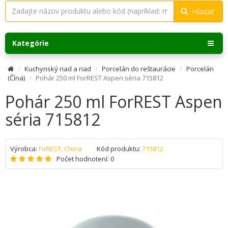
Hľadať
Kategórie
Kuchynský riad a riad
Porcelán do reštaurácie
Porcelán
(Čína)
Pohár 250 ml ForREST Aspen séria 715812
Pohár 250 ml ForREST Aspen
séria 715812
Výrobca:
FoREST, China
Kód produktu:
715812
Počet hodnotení: 0