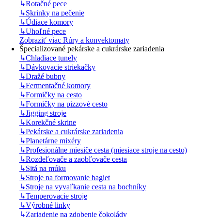
↳
Rotačné pece
↳
Skrinky na pečenie
↳
Údiace komory
↳
Uhoľné pece
Zobraziť viac Rúry a konvektomaty
Špecializované pekárske a cukrárske zariadenia
↳
Chladiace tunely
↳
Dávkovacie striekačky
↳
Dražé bubny
↳
Fermentačné komory
↳
Formičky na cesto
↳
Formičky na pizzové cesto
↳
Jigging stroje
↳
Korekčné skrine
↳
Pekárske a cukrárske zariadenia
↳
Planetárne mixéry
↳
Profesionálne miesiče cesta (miesiace stroje na cesto)
↳
Rozdeľovače a zaobľovače cesta
↳
Sitá na múku
↳
Stroje na formovanie bagiet
↳
Stroje na vyvaľkanie cesta na bochníky
↳
Temperovacie stroje
↳
Výrobné linky
↳
Zariadenie na zdobenie čokolády