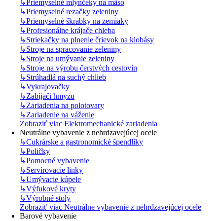
↳
Priemyselné mlynčeky na mäso
↳
Priemyselné rezačky zeleniny
↳
Priemyselné škrabky na zemiaky
↳
Profesionálne krájače chleba
↳
Striekačky na plnenie črievok na klobásy
↳
Stroje na spracovanie zeleniny
↳
Stroje na umývanie zeleniny
↳
Stroje na výrobu čerstvých cestovín
↳
Strúhadlá na suchý chlieb
↳
Vykrajovačky
↳
Zabíjači hmyzu
↳
Zariadenia na polotovary
↳
Zariadenie na váženie
Zobraziť viac Elektromechanické zariadenia
Neutrálne vybavenie z nehrdzavejúcej ocele
↳
Cukrárske a gastronomické špendlíky
↳
Poličky
↳
Pomocné vybavenie
↳
Servírovacie linky
↳
Umývacie kúpele
↳
Výfukové kryty
↳
Výrobné stoly
Zobraziť viac Neutrálne vybavenie z nehrdzavejúcej ocele
Barové vybavenie