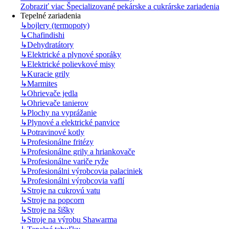
Zobraziť viac Špecializované pekárske a cukrárske zariadenia
Tepelné zariadenia
↳
bojlery (termopoty)
↳
Chafindishi
↳
Dehydratátory
↳
Elektrické a plynové sporáky
↳
Elektrické polievkové misy
↳
Kuracie grily
↳
Marmites
↳
Ohrievače jedla
↳
Ohrievače tanierov
↳
Plochy na vyprážanie
↳
Plynové a elektrické panvice
↳
Potravinové kotly
↳
Profesionálne fritézy
↳
Profesionálne grily a hriankovače
↳
Profesionálne variče ryže
↳
Profesionálni výrobcovia palaciniek
↳
Profesionálni výrobcovia vaflí
↳
Stroje na cukrovú vatu
↳
Stroje na popcorn
↳
Stroje na šišky
↳
Stroje na výrobu Shawarma