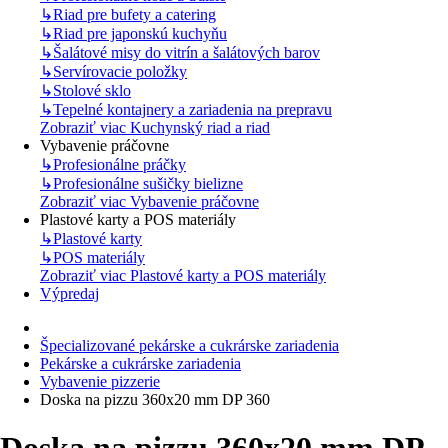
↳
Riad pre bufety a catering
↳
Riad pre japonskú kuchyňu
↳
Šalátové misy do vitrín a šalátových barov
↳
Servírovacie položky
↳
Stolové sklo
↳
Tepelné kontajnery a zariadenia na prepravu
Zobraziť viac Kuchynský riad a riad
Vybavenie práčovne
↳
Profesionálne práčky
↳
Profesionálne sušičky bielizne
Zobraziť viac Vybavenie práčovne
Plastové karty a POS materiály
↳
Plastové karty
↳
POS materiály
Zobraziť viac Plastové karty a POS materiály
Výpredaj
Špecializované pekárske a cukrárske zariadenia
Pekárske a cukrárske zariadenia
Vybavenie pizzerie
Doska na pizzu 360x20 mm DP 360