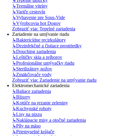
↳
Tepelné tabuľky
↳
Termálne vitríny
↳
Variče cestovín
↳
Vybavenie pre Sous-Vide
↳
Výrobcovia hot Dogov
Zobraziť viac Tepelné zariadenia
Zariadenie na umývanie riadu
↳
Baktericídne recirkulátory
↳
Dezinfekčné a čistiace prostriedky
↳
Douching zariadenia
↳
Leštičky skla a príborov
↳
Profesionálne umývačky riadu
↳
Sterilizátory nožov
↳
Zmäkčovače vody
Zobraziť viac Zariadenie na umývanie riadu
Elektromechanické zariadenia
↳
Baliace zariadenia
↳
Blixery
↳
Kotúče na rezanie zeleniny
↳
Kuchynské roboty
↳
Lisy na pizzu
↳
Naklápacie misy a otočné zariadenia
↳
Píly na mäso
↳
Priemyselné krájače