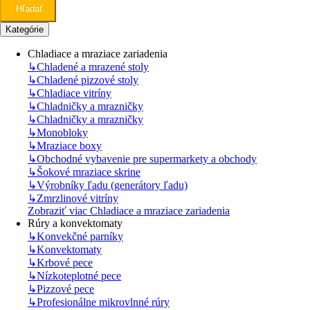
Hľadať
Kategórie
Chladiace a mraziace zariadenia
↳
Chladené a mrazené stoly
↳
Chladené pizzové stoly
↳
Chladiace vitríny
↳
Chladničky a mrazničky
↳
Chladničky a mrazničky
↳
Monobloky
↳
Mraziace boxy
↳
Obchodné vybavenie pre supermarkety a obchody
↳
Šokové mraziace skrine
↳
Výrobníky ľadu (generátory ľadu)
↳
Zmrzlinové vitríny
Zobraziť viac Chladiace a mraziace zariadenia
Rúry a konvektomaty
↳
Konvekčné parníky
↳
Konvektomaty
↳
Krbové pece
↳
Nízkoteplotné pece
↳
Pizzové pece
↳
Profesionálne mikrovlnné rúry