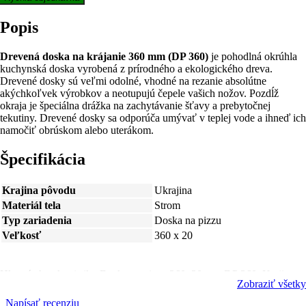
Popis
Drevená doska na krájanie 360 mm (DP 360)
je pohodlná okrúhla
kuchynská doska vyrobená z prírodného a ekologického dreva.
Drevené dosky sú veľmi odolné, vhodné na rezanie absolútne
akýchkoľvek výrobkov a neotupujú čepele vašich nožov. Pozdĺž
okraja je špeciálna drážka na zachytávanie šťavy a prebytočnej
tekutiny. Drevené dosky sa odporúča umývať v teplej vode a ihneď ich
namočiť obrúskom alebo uterákom.
Špecifikácia
Krajina pôvodu
Ukrajina
Materiál tela
Strom
Typ zariadenia
Doska na pizzu
Veľkosť
360 x 20
Hlavné charakteristiky Doska na pizzu 360x20 mm DP 360. Krajina
Zobraziť všetky
pôvodu - Ukrajina, Materiál tela - Strom, Typ zariadenia - Doska na
pizzu, Veľkosť - 360 x 20, ostatné špecifikácie telefonicky: +38(067)
Napísať recenziu