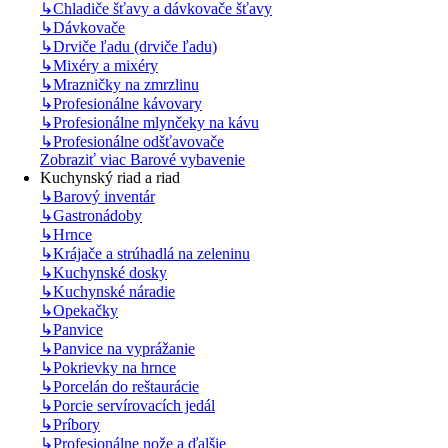
↳
Chladiče šťavy a dávkovače šťavy
↳
Dávkovače
↳
Drviče ľadu (drviče ľadu)
↳
Mixéry a mixéry
↳
Mrazničky na zmrzlinu
↳
Profesionálne kávovary
↳
Profesionálne mlynčeky na kávu
↳
Profesionálne odšťavovače
Zobraziť viac Barové vybavenie
Kuchynský riad a riad
↳
Barový inventár
↳
Gastronádoby
↳
Hrnce
↳
Krájače a strúhadlá na zeleninu
↳
Kuchynské dosky
↳
Kuchynské náradie
↳
Opekačky
↳
Panvice
↳
Panvice na vyprážanie
↳
Pokrievky na hrnce
↳
Porcelán do reštaurácie
↳
Porcie servírovacích jedál
↳
Príbory
↳
Profesionálne nože a ďalšie