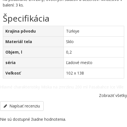
balení: 3 ks.
Špecifikácia
Krajina pôvodu
Türkiye
Materiál tela
Sklo
Objem, l
0,2
séria
Ľadové mesto
Veľkosť
102 x 138
Hlavné charakteristiky Miska na zmrzlinu 200 ml Pasabahce Ice Ville
Series 51008. Krajina pôvodu - Türkiye, Materiál tela - Sklo, Objem, l
Zobraziť všetky
- 0,2, séria - Ľadové mesto, Veľkosť - 102 x 138, ostatné špecifikácie
telefonicky: +38(067) 5710158.
Napísať recenziu
Nie sú dostupné žiadne hodnotenia.