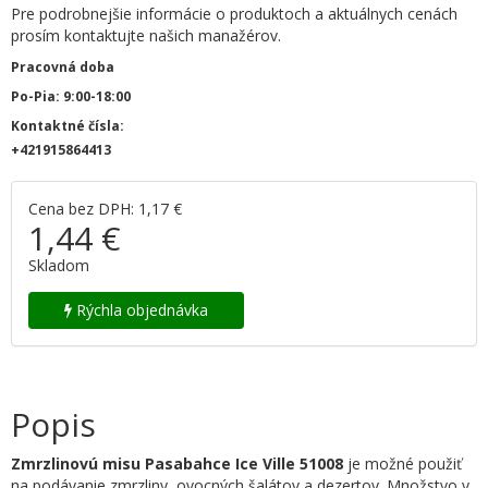
Pre podrobnejšie informácie o produktoch a aktuálnych cenách
prosím kontaktujte našich manažérov.
Pracovná doba
Po-Pia: 9:00-18:00
Kontaktné čísla:
+421915864413
Cena bez DPH: 1,17 €
1,44 €
Skladom
Rýchla objednávka
Popis
Zmrzlinovú misu Pasabahce Ice Ville 51008
je možné použiť
na podávanie zmrzliny, ovocných šalátov a dezertov. Množstvo v