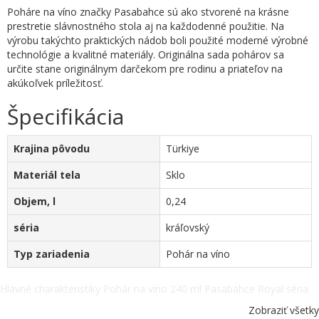
Poháre na víno značky Pasabahce sú ako stvorené na krásne
prestretie slávnostného stola aj na každodenné použitie. Na
výrobu takýchto praktických nádob boli použité moderné výrobné
technológie a kvalitné materiály. Originálna sada pohárov sa
určite stane originálnym darčekom pre rodinu a priateľov na
akúkoľvek príležitosť.
Špecifikácia
Krajina pôvodu
Türkiye
Materiál tela
Sklo
Objem, l
0,24
séria
kráľovský
Typ zariadenia
Pohár na víno
Hlavné charakteristiky Pohár na víno 240 ml Pasabahce Royal séria
44353. Krajina pôvodu - Türkiye, Materiál tela - Sklo, Objem, l - 0,24,
Zobraziť všetky
séria - kráľovský, Typ zariadenia - Pohár na víno, ostatné špecifikácie