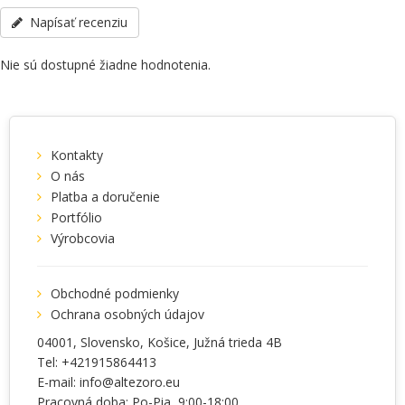
telefonicky: +38(067) 5710158.
Napísať recenziu
Nie sú dostupné žiadne hodnotenia.
Kontakty
O nás
Platba a doručenie
Portfólio
Výrobcovia
Obchodné podmienky
Ochrana osobných údajov
04001
, Slovensko,
Košice
,
Južná trieda 4B
Tel:
+421915864413
E-mail:
info@altezoro.eu
Pracovná doba: Po-Pia, 9:00-18:00