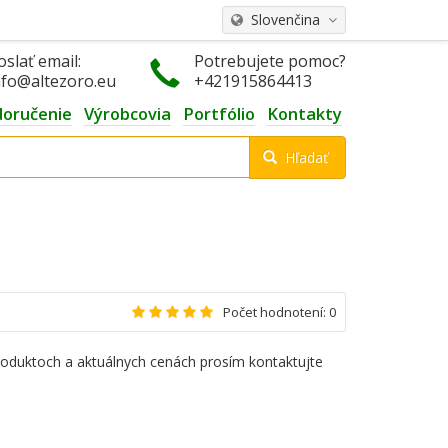
Slovenčina
oslať email:
Potrebujete pomoc?
nfo@altezoro.eu
+421915864413
doručenie
Výrobcovia
Portfólio
Kontakty
Hľadať
Počet hodnotení: 0
roduktoch a aktuálnych cenách prosím kontaktujte