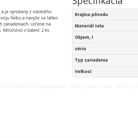
Špecifikácia
a je vyrobený z odolného
Krajina pôvodu
svoju farbu a navyše sa ľahko
ch zariadeniach. Určené na
Materiál tela
 Množstvo v balení: 2 ks.
Objem, l
séria
Typ zariadenia
Veľkosť
éria Pub 41792. Krajina pôvodu - Türkiye, Materiál tela - Sklo, Objem, 
38(067) 5710158.