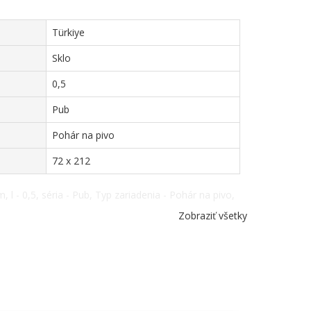
Türkiye
Sklo
0,5
Pub
Pohár na pivo
72 x 212
l - 0,5, séria - Pub, Typ zariadenia - Pohár na pivo,
Zobraziť všetky