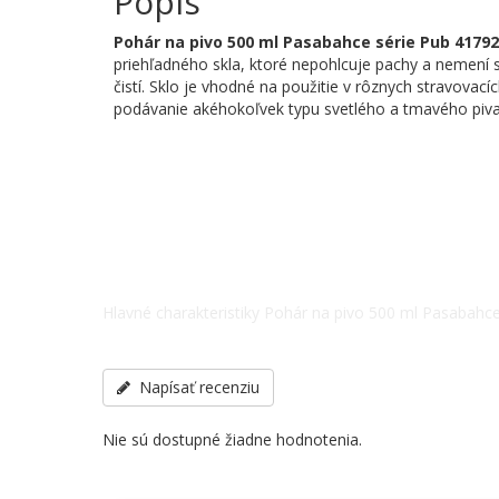
Popis
Pohár na pivo 500 ml Pasabahce série Pub 41792
priehľadného skla, ktoré nepohlcuje pachy a nemení 
čistí. Sklo je vhodné na použitie v rôznych stravovací
podávanie akéhokoľvek typu svetlého a tmavého piva.
Hlavné charakteristiky Pohár na pivo 500 ml Pasabahce s
Veľkosť - 72 x 212, ostatné špecifikácie telefonicky: +
Napísať recenziu
Nie sú dostupné žiadne hodnotenia.