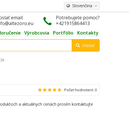
Slovenčina
oslať email:
Potrebujete pomoc?
nfo@altezoro.eu
+421915864413
doručenie
Výrobcovia
Portfólio
Kontakty
Hľadať
3l)
Počet hodnotení: 0
roduktoch a aktuálnych cenách prosím kontaktujte