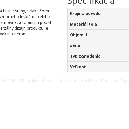
Špecifikácia
 hrubé steny, vďaka čomu
Krajina pôvodu
vzdorného lesklého bieleho
stmavne, a to ani pri použití
Materiál tela
verzálny dizajn produktu je
vek interiérom.
Objem, l
séria
Typ zariadenia
Veľkosť
el 0264 (3l). Krajina pôvodu - Poľsko, Materiál tela - Porcelán, Objem
y: +38(067) 5710158.