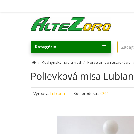
Kategórie
Kuchynský riad a riad
Porcelán do reštaurácie
Polievková misa Lubian
Výrobca:
Lubiana
Kód produktu:
0264