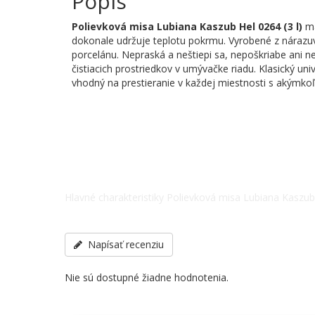
Popis
Polievková misa Lubiana Kaszub Hel 0264 (3 l)
má
dokonale udržuje teplotu pokrmu. Vyrobené z nárazu
porcelánu. Nepraská a neštiepi sa, nepoškriabe ani ne
čistiacich prostriedkov v umývačke riadu. Klasický uni
vhodný na prestieranie v každej miestnosti s akýmkoľ
Hlavné charakteristiky Polievková misa Lubiana Kaszub H
Veľkosť - 240x300x245, ostatné špecifikácie telefonick
Napísať recenziu
Nie sú dostupné žiadne hodnotenia.