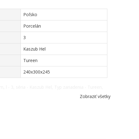
Poľsko
Porcelán
3
Kaszub Hel
Tureen
240x300x245
, l - 3, séria - Kaszub Hel, Typ zariadenia - Tureen,
Zobraziť všetky