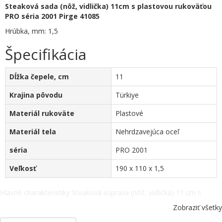
Steaková sada (nôž, vidlička) 11cm s plastovou rukoväťou
PRO séria 2001 Pirge 41085
Hrúbka, mm: 1,5
Špecifikácia
Dĺžka čepele, cm
11
Krajina pôvodu
Türkiye
Materiál rukoväte
Plastové
Materiál tela
Nehrdzavejúca oceľ
séria
PRO 2001
Veľkosť
190 x 110 x 1,5
Hlavné charakteristiky Steaková súprava (nôž, vidlička) 11 cm s
plastovou rukoväťou PRO séria 2001 Pirge 41085. Dĺžka čepele, cm -
Zobraziť všetky
11, Krajina pôvodu - Türkiye, Materiál rukoväte - Plastové, Materiál