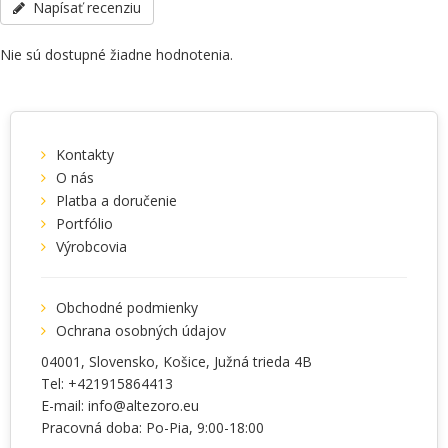
tela - Nehrdzavejúca oceľ, séria - PRO 2001, Veľkosť - 190 x 110 x
Napísať recenziu
1,5, ostatné špecifikácie telefonicky: +38(067) 5710158.
Nie sú dostupné žiadne hodnotenia.
Kontakty
O nás
Platba a doručenie
Portfólio
Výrobcovia
Obchodné podmienky
Ochrana osobných údajov
04001
, Slovensko,
Košice
,
Južná trieda 4B
Tel:
+421915864413
E-mail:
info@altezoro.eu
Pracovná doba: Po-Pia, 9:00-18:00