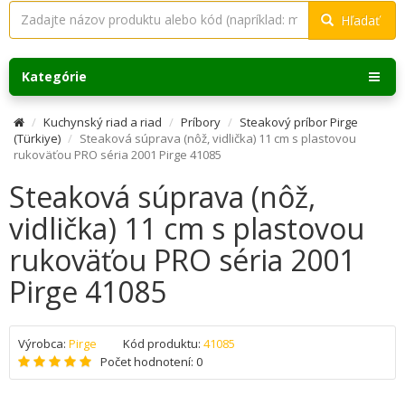
Hľadať
Kategórie
Kuchynský riad a riad
Príbory
Steakový príbor Pirge
(Türkiye)
Steaková súprava (nôž, vidlička) 11 cm s plastovou
rukoväťou PRO séria 2001 Pirge 41085
Steaková súprava (nôž,
vidlička) 11 cm s plastovou
rukoväťou PRO séria 2001
Pirge 41085
Výrobca:
Pirge
Kód produktu:
41085
Počet hodnotení: 0