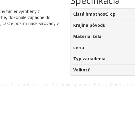
Špecifikácia
chý tanier vyrobený z
Čistá hmotnosť, kg
farbe, dokonale zapadne do
ý, takže pokrm naservírovaný v
Krajina pôvodu
Materiál tela
séria
Typ zariadenia
Veľkosť
m). Čistá hmotnosť, kg - 0,2, Krajina pôvodu - Poľsko, Materiál tela 
7) 5710158.