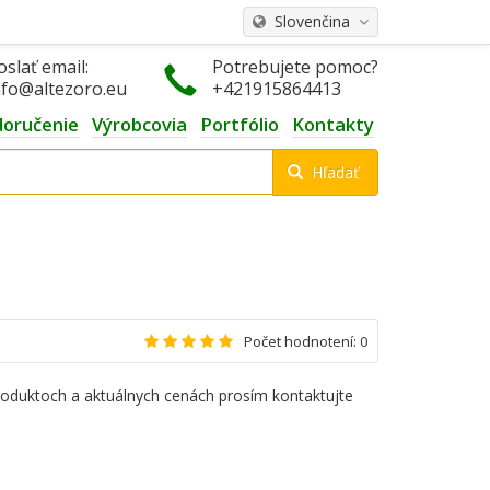
Slovenčina
oslať email:
Potrebujete pomoc?
nfo@altezoro.eu
+421915864413
doručenie
Výrobcovia
Portfólio
Kontakty
Hľadať
Počet hodnotení: 0
roduktoch a aktuálnych cenách prosím kontaktujte