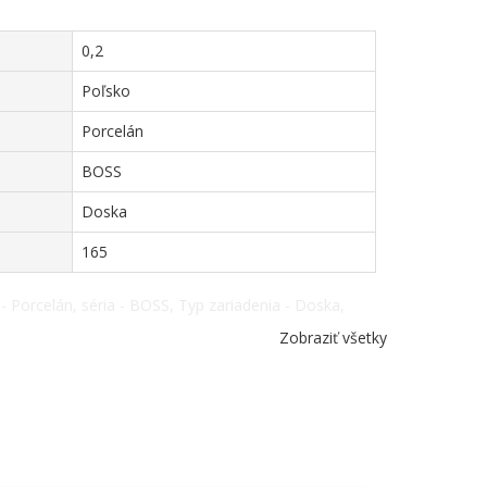
0,2
Poľsko
Porcelán
BOSS
Doska
165
- Porcelán, séria - BOSS, Typ zariadenia - Doska,
Zobraziť všetky