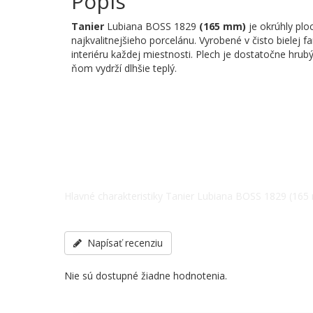
Popis
Tanier
Lubiana BOSS 1829
(165 mm)
je okrúhly plo
najkvalitnejšieho porcelánu. Vyrobené v čisto bielej 
interiéru každej miestnosti. Plech je dostatočne hrub
ňom vydrží dlhšie teplý.
Hlavné charakteristiky Tanier Lubiana BOSS 1829 (165 m
Veľkosť - 165, ostatné špecifikácie telefonicky: +38(06
Napísať recenziu
Nie sú dostupné žiadne hodnotenia.