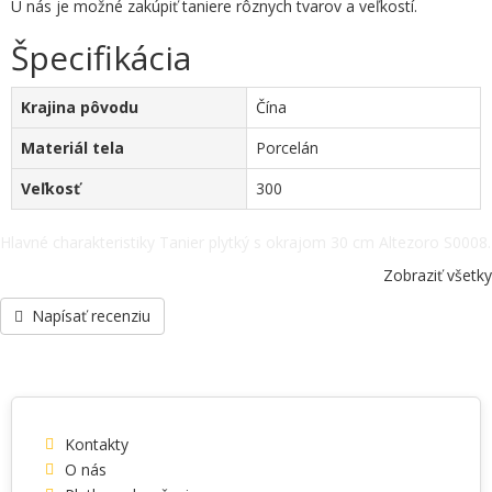
U nás je možné zakúpiť taniere rôznych tvarov a veľkostí.
Špecifikácia
Krajina pôvodu
Čína
Materiál tela
Porcelán
Veľkosť
300
Hlavné charakteristiky Tanier plytký s okrajom 30 cm Altezoro S0008.
Krajina pôvodu - Čína, Materiál tela - Porcelán, Veľkosť - 300,
Zobraziť všetky
ostatné špecifikácie telefonicky: +38(067) 5710158.
Napísať recenziu
Kontakty
O nás