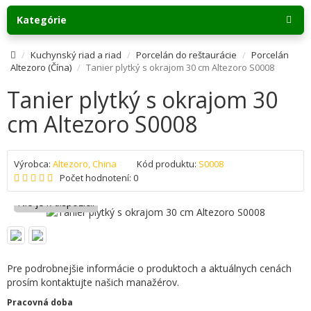
Kategórie
Kuchynský riad a riad
Porcelán do reštaurácie
Porcelán
Altezoro (Čína)
Tanier plytký s okrajom 30 cm Altezoro S0008
Tanier plytký s okrajom 30
cm Altezoro S0008
Výrobca:
Altezoro, China
Kód produktu:
S0008
Počet hodnotení: 0
Nie je k dispozícii
Pre podrobnejšie informácie o produktoch a aktuálnych cenách
prosím kontaktujte našich manažérov.
Pracovná doba