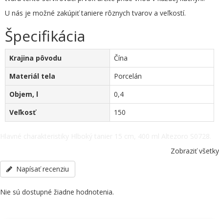
U nás je možné zakúpiť taniere rôznych tvarov a veľkostí.
Špecifikácia
Krajina pôvodu
Čína
Materiál tela
Porcelán
Objem, l
0,4
Veľkosť
150
Hlavné charakteristiky Hlboký tanier 15 cm, 400 ml Altezoro S0728.
Krajina pôvodu - Čína, Materiál tela - Porcelán, Objem, l - 0,4,
Zobraziť všetky
Veľkosť - 150, ostatné špecifikácie telefonicky: +38(067) 5710158.
Napísať recenziu
Nie sú dostupné žiadne hodnotenia.