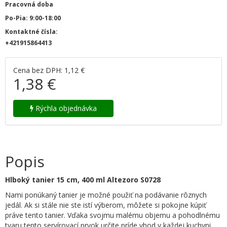
Pracovná doba
Po-Pia: 9:00-18:00
Kontaktné čísla:
+421915864413
Cena bez DPH: 1,12 €
1,38 €
Rýchla objednávka
Popis
Hlboký tanier 15 cm, 400 ml Altezoro S0728
Nami ponúkaný tanier je možné použiť na podávanie rôznych
jedál. Ak si stále nie ste istí výberom, môžete si pokojne kúpiť
práve tento tanier. Vďaka svojmu malému objemu a pohodlnému
tvaru tento servírovací prvok určite príde vhod v každej kuchyni.