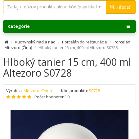
Hľadať
Kategórie
Kuchynský riad a riad
Porcelán do reštaurácie
Porcelán
Altezoro (Čína)
Hlboký tanier 15 cm, 400 ml Altezoro S0728
Hlboký tanier 15 cm, 400 ml
Altezoro S0728
Výrobca:
Altezoro, China
Kód produktu:
S0728
Počet hodnotení: 0